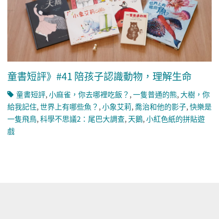
童書短評》#41 陪孩子認識動物，理解生命
童書短評
,
小麻雀，你去哪裡吃飯？
,
一隻普通的熊
,
大樹，你
給我記住
,
世界上有哪些魚？
,
小象艾莉
,
喬治和他的影子
,
快樂是
一隻飛鳥
,
科學不思議2：尾巴大調查
,
天鵝
,
小紅色紙的拼貼遊
戲