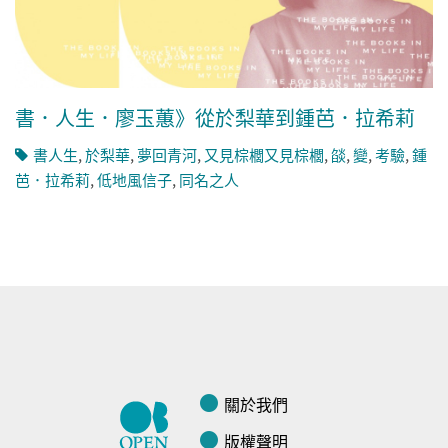
書．人生．廖玉蕙》從於梨華到鍾芭．拉希莉
書人生
,
於梨華
,
夢回青河
,
又見棕櫚又見棕櫚
,
燄
,
變
,
考驗
,
鍾
芭．拉希莉
,
低地風信子
,
同名之人
關於我們
版權聲明