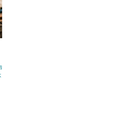
四
太
》