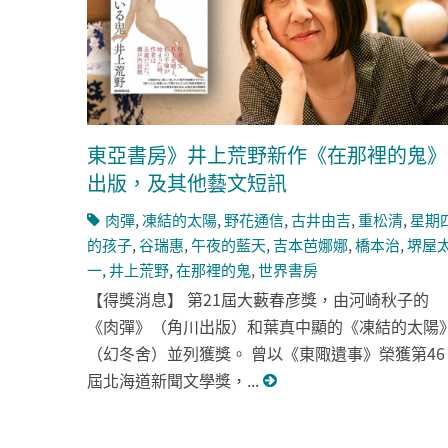
東亞書房》井上荒野新作《在那裡的鬼》
出版，及其他藝文短訊
肉彈
,
凍結的太陽
,
野花通信
,
古井由吉
,
重松清
,
星期
的孩子
,
谷瑞惠
,
午夜的藍天
,
吉本芭娜娜
,
橋本治
,
堺屋
一
,
井上荒野
,
在那裡的鬼
,
世界書房
【得獎消息】 第21屆大藪春彦獎，由河崎秋子的
《肉彈》（角川出版）和葉真中顯的《凍結的太陽
（幻冬舍）並列獲獎。 曾以《東陬遺事》榮獲第46
屆北海道新聞文學獎，...