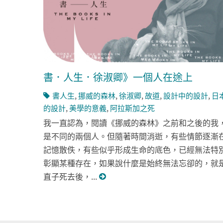
書．人生．徐淑卿》一個人在途上
書人生
,
挪威的森林
,
徐淑卿
,
故道
,
設計中的設計
,
日
的設計
,
美學的意義
,
阿拉斯加之死
我一直認為，閱讀《挪威的森林》之前和之後的我
是不同的兩個人。但隨著時間消逝，有些情節逐漸
記憶散佚，有些似乎形成生命的底色，已經無法特
彰顯某種存在，如果說什麼是始終無法忘卻的，就
直子死去後，...