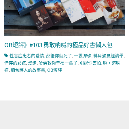
OB短評》#103 勇敢吶喊的極品好書懶人包
性盲症患者的愛情
,
然後你就死了
,
一袋彈珠
,
轉角遇見經濟學
,
倖存的女孩
,
漫步
,
哈佛教你幸福一輩子
,
別說你害怕
,
啊，這味
道
,
緬甸詩人的故事書
,
OB短評