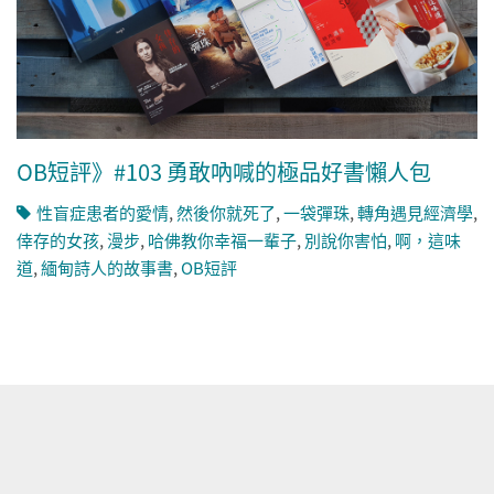
OB短評》#103 勇敢吶喊的極品好書懶人包
性盲症患者的愛情
,
然後你就死了
,
一袋彈珠
,
轉角遇見經濟學
,
倖存的女孩
,
漫步
,
哈佛教你幸福一輩子
,
別說你害怕
,
啊，這味
道
,
緬甸詩人的故事書
,
OB短評