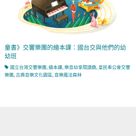
童書》交響樂團的繪本課：國台交與他們的幼
幼班
國立台灣交響樂團
,
繪本課
,
樂音幼享閱讀趣
,
皇民奉公會交響
樂團
,
古典音樂文化園區
,
音樂魔法森林