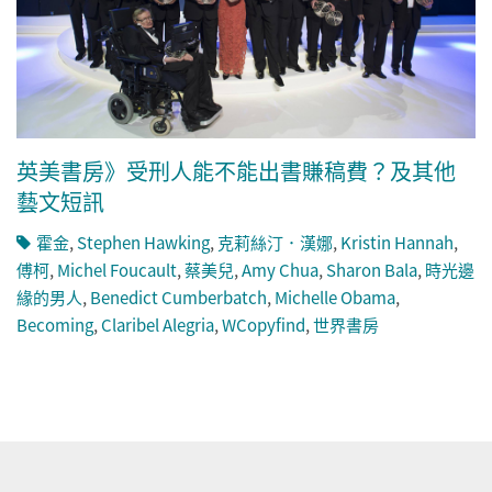
英美書房》受刑人能不能出書賺稿費？及其他
藝文短訊
霍金
,
Stephen Hawking
,
克莉絲汀．漢娜
,
Kristin Hannah
,
傅柯
,
Michel Foucault
,
蔡美兒
,
Amy Chua
,
Sharon Bala
,
時光邊
緣的男人
,
Benedict Cumberbatch
,
Michelle Obama
,
Becoming
,
Claribel Alegria
,
WCopyfind
,
世界書房