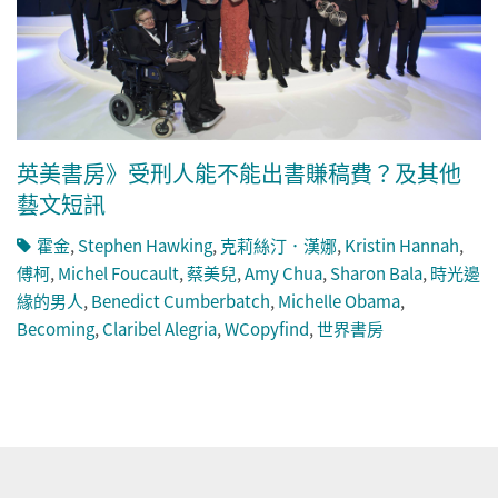
英美書房》受刑人能不能出書賺稿費？及其他
藝文短訊
霍金
,
Stephen Hawking
,
克莉絲汀．漢娜
,
Kristin Hannah
,
傅柯
,
Michel Foucault
,
蔡美兒
,
Amy Chua
,
Sharon Bala
,
時光邊
緣的男人
,
Benedict Cumberbatch
,
Michelle Obama
,
Becoming
,
Claribel Alegria
,
WCopyfind
,
世界書房