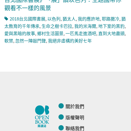
觀看不一樣的風景
​2018台北國際書展
,
以色列
,
猶太人
,
我的應許地
,
耶路撒冷
,
猶
太教育的千年傳承
,
生命之樹卡巴拉
,
我的米海爾
,
地下室的黑豹
,
愛與黑暗的故事
,
鄉村生活圖景
,
一匹馬走進酒吧
,
直到大地盡頭
,
軟禁
,
忽然一陣敲門聲
,
我絕非虛構的美好七年
關於我們
版權聲明
聯絡我們