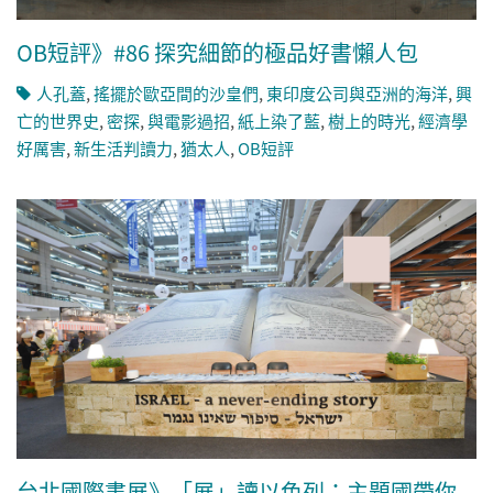
OB短評》#86 探究細節的極品好書懶人包
人孔蓋
,
搖擺於歐亞間的沙皇們
,
東印度公司與亞洲的海洋
,
興
亡的世界史
,
密探
,
與電影過招
,
紙上染了藍
,
樹上的時光
,
經濟學
好厲害
,
新生活判讀力
,
猶太人
,
OB短評
台北國際書展》「展」讀以色列：主題國帶你