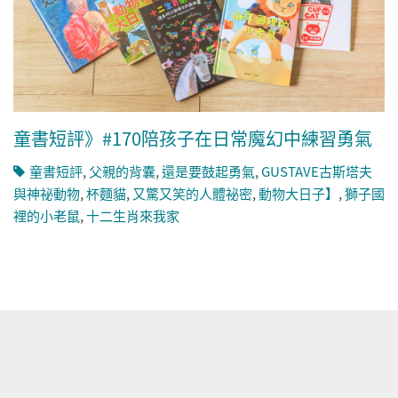
童書短評》#170陪孩子在日常魔幻中練習勇氣
童書短評
,
父親的背囊
,
還是要鼓起勇氣
,
GUSTAVE古斯塔夫
與神祕動物
,
杯麵貓
,
又驚又笑的人體祕密
,
動物大日子】
,
獅子國
裡的小老鼠
,
十二生肖來我家