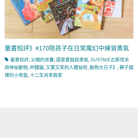
童書短評》#170陪孩子在日常魔幻中練習勇氣
童書短評
,
父親的背囊
,
還是要鼓起勇氣
,
GUSTAVE古斯塔夫
與神祕動物
,
杯麵貓
,
又驚又笑的人體祕密
,
動物大日子】
,
獅子國
裡的小老鼠
,
十二生肖來我家