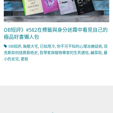
OB短評》#582在標籤與身分迷霧中看見自己的
極品好書懶人包
OB短評
,
無眠大宅
,
已知用冷
,
你不可不知的心理治療話術
,
班
克斯如何拯救藝術史
,
哲學家與植物專家的生死通信
,
鹹菜街
,
最
小的女兒
,
夏娃