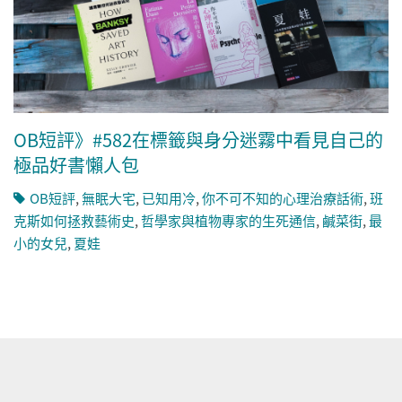
OB短評》#582在標籤與身分迷霧中看見自己的
極品好書懶人包
OB短評
,
無眠大宅
,
已知用冷
,
你不可不知的心理治療話術
,
班
克斯如何拯救藝術史
,
哲學家與植物專家的生死通信
,
鹹菜街
,
最
小的女兒
,
夏娃