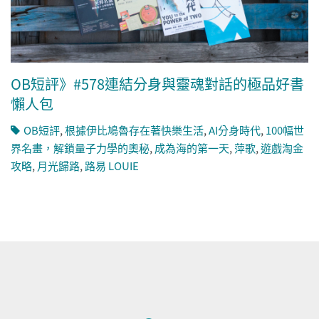
OB短評》#578連結分身與靈魂對話的極品好書
懶人包
OB短評
,
根據伊比鳩魯存在著快樂生活
,
AI分身時代
,
100幅世
界名畫，解鎖量子力學的奧秘
,
成為海的第一天
,
萍歌
,
遊戲淘金
攻略
,
月光歸路
,
路易 LOUIE