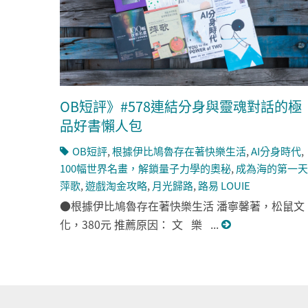
OB短評》#578連結分身與靈魂對話的極
品好書懶人包
OB短評
,
根據伊比鳩魯存在著快樂生活
,
AI分身時代
,
100幅世界名畫，解鎖量子力學的奧秘
,
成為海的第一天
萍歌
,
遊戲淘金攻略
,
月光歸路
,
路易 LOUIE
●根據伊比鳩魯存在著快樂生活 潘寧馨著，松鼠文
化，380元 推薦原因： 文 樂 ...