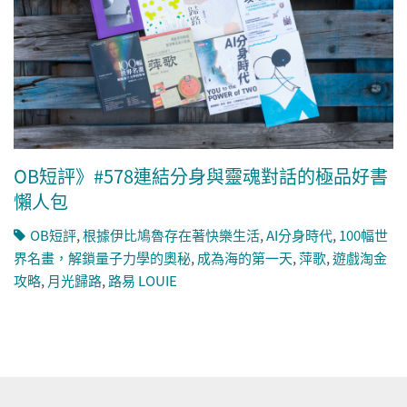
OB短評》#578連結分身與靈魂對話的極品好書
懶人包
OB短評
,
根據伊比鳩魯存在著快樂生活
,
AI分身時代
,
100幅世
界名畫，解鎖量子力學的奧秘
,
成為海的第一天
,
萍歌
,
遊戲淘金
攻略
,
月光歸路
,
路易 LOUIE