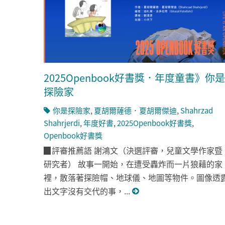
2025Openbook好書獎．年度童書》你是
探險家
你是探險家
,
夏胡爾薩德．夏胡爾傑迪
,
Shahrzad
Shahrjerdi
,
年度好書
,
2025Openbook好書獎
,
Openbook好書獎
▉評審推薦語 謝鴻文（決選評審，兒童文學作家暨
研究者） 故事一開始，在遭受轟炸而一片狼藉的家
裡，散落著探險帽、地球儀、地圖等物件。圖像透
出文字沒有交代的事，...