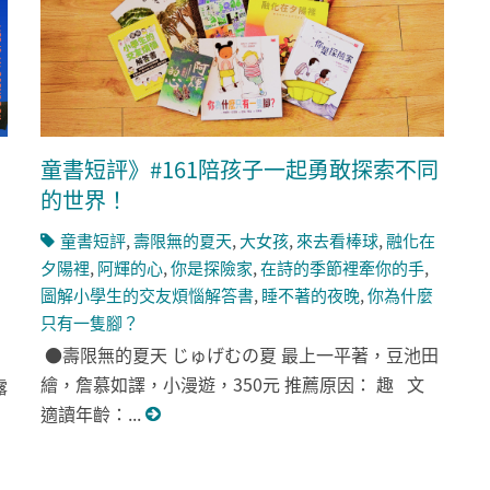
童書短評》#161陪孩子一起勇敢探索不同
的世界！
童書短評
,
壽限無的夏天
,
大女孩
,
來去看棒球
,
融化在
夕陽裡
,
阿輝的心
,
你是探險家
,
在詩的季節裡牽你的手
,
圖解小學生的交友煩惱解答書
,
睡不著的夜晚
,
你為什麼
只有一隻腳？
●壽限無的夏天 じゅげむの夏 最上一平著，豆池田
繪，詹慕如譯，小漫遊，350元 推薦原因： 趣 文
露
適讀年齡：...