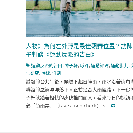
人物》為何左外野是最佳觀賽位置？訪陳
子軒談《運動反派的告白》
運動反派的告白
,
陳子軒
,
球評
,
運動評論
,
運動批判
,
化研究
,
棒球
,
性別
鬱熱的台北午後，倏然下起雷陣雨，雨水沿著街角
啡館的屋簷嘩嘩落下。正愁是否大雨阻路，下一秒
子軒就踏著輕快的步伐推門而入，看來今日的採訪
必「領雨票」（take a rain check）、...