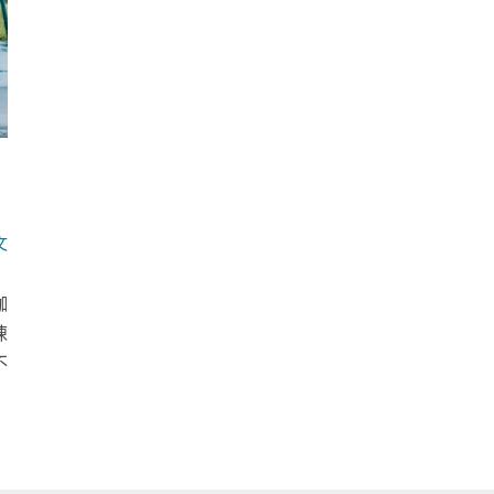
文
咖
陳
不