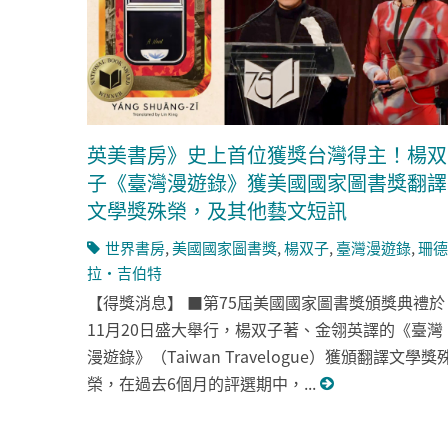
英美書房》史上首位獲獎台灣得主！楊双
子《臺灣漫遊錄》獲美國國家圖書獎翻譯
文學獎殊榮，及其他藝文短訊
世界書房
,
美國國家圖書獎
,
楊双子
,
臺灣漫遊錄
,
珊德
拉・吉伯特
【得獎消息】 ■第75屆美國國家圖書獎頒獎典禮於
11月20日盛大舉行，楊双子著、金翎英譯的《臺灣
漫遊錄》（Taiwan Travelogue）獲頒翻譯文學獎
榮，在過去6個月的評選期中，...