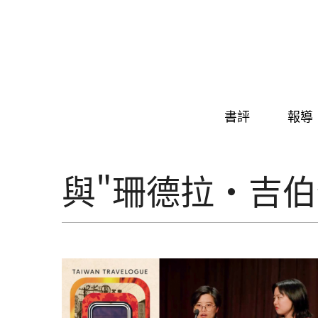
Skip to navigation
移至主內容
書評
報導
與"珊德拉・吉伯