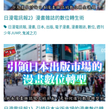
日漫電訊報2》漫畫雜誌的數位轉生術
日漫電訊報
,
漫畫
,
日本
,
出版
,
電子漫畫
,
漫畫雜誌
,
數位
,
週刊
少年JUMP
,
鬼滅之刃
日漫電訊報1》引領日本出版市場的漫畫數位轉