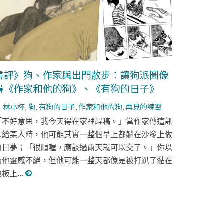
書評》狗、作家與出門散步：讀狗派圖像
書《作家和他的狗》、《有狗的日子》
林小杯
,
狗
,
有狗的日子
,
作家和他的狗
,
再見的練習
「不好意思，我今天得在家裡趕稿。」當作家傳這訊
息給某人時，他可能其實一整個早上都躺在沙發上做
白日夢；「很順喔，應該過兩天就可以交了。」你以
為他靈感不絕，但他可能一整天都像是被打趴了黏在
板上...