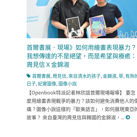
首爾書展．現場》如何用繪畫表現暴力？
我想傳達的不是絕望，而是希望與療癒：
周見信Ｘ金錦淑
首爾書展
,
周見信
,
來自清水的孩子
,
金錦淑
,
草
,
有狗
日子
,
紀實圖像
,
圖像小說
【Openbook特派記者林欣誼首爾現場報導】 要怎
麼用繪畫表現戰爭的暴力？該如何避免消費他人的
痛？圖像小說這樣的「歐美語言」，如何展現東亞
故事？ 來自臺灣的周見信與韓國的金錦淑，...