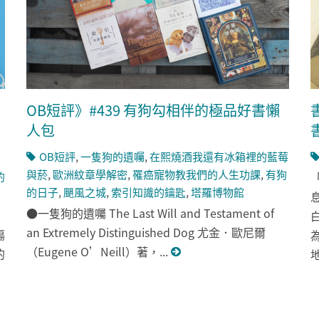
OB短評》#439 有狗勾相伴的極品好書懶
人包
OB短評
,
一隻狗的遺囑
,
在熙燒酒我還有冰箱裡的藍莓
與菸
,
歐洲紋章學解密
,
罹癌寵物教我們的人生功課
,
有狗
的
的日子
,
颶風之城
,
索引知識的鑰匙
,
塔羅博物館
●一隻狗的遺囑 The Last Will and Testament of
an Extremely Distinguished Dog 尤金．歐尼爾
傷
（Eugene O’Neill）著，...
的
地