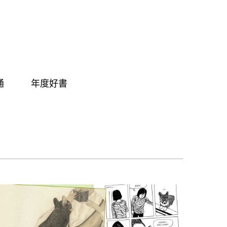
通
年度好書