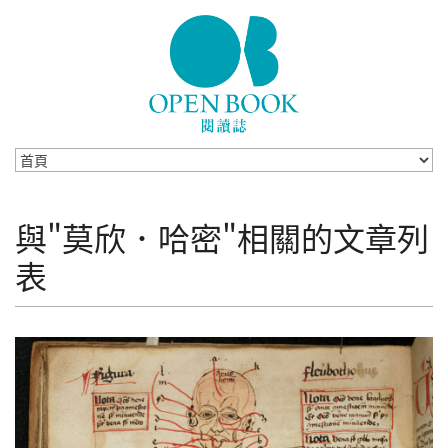
Skip to navigation
移至主內容
與"莫欣．哈密"相關的文章列
表