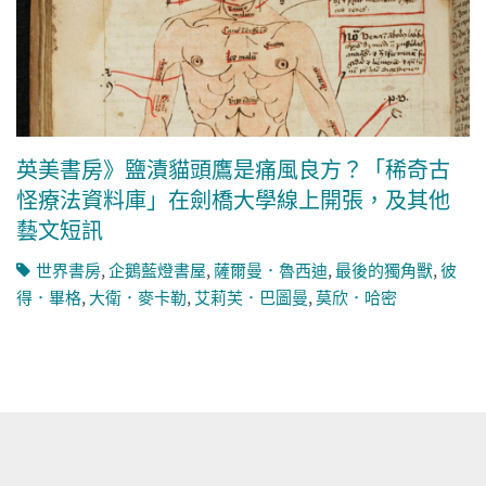
英美書房》鹽漬貓頭鷹是痛風良方？「稀奇古
怪療法資料庫」在劍橋大學線上開張，及其他
藝文短訊
世界書房
,
企鵝藍燈書屋
,
薩爾曼．魯西迪
,
最後的獨角獸
,
彼
得．畢格
,
大衛．麥卡勒
,
艾莉芙．巴圖曼
,
莫欣．哈密