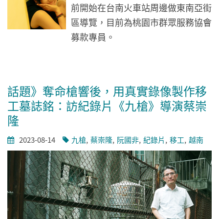
前開始在台南火車站周邊做東南亞街
區導覽，目前為桃園市群眾服務協會
募款專員。
話題》奪命槍響後，用真實錄像製作移
工墓誌銘：訪紀錄片《九槍》導演蔡崇
隆
2023-08-14
九槍
蔡崇隆
阮國非
紀錄片
移工
越南