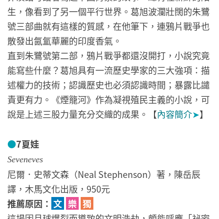
生，像看到了另一個平行世界。葛旭波瀾壯闊的朱鷺
號三部曲就有這樣的質感，在他筆下，連鴉片戰爭也
散發出氤氳華麗的印度香氣。
直到朱鷺號第二部，鴉片戰爭都還沒開打，小說究竟
能寫些什麼？葛旭具有一流歷史學家的三大強項：描
述權力的技術；認識歷史也必須認識時間；暴露比譴
責更有力。《煙籠河》作為凝視殖民主義的小說，可
說是上述三股力量充分交織的成果。【
內容簡介
➤
】
●
7夏娃
Seveneves
尼爾．史蒂文森（Neal Stephenson）著，陳岳辰
譯，木馬文化出版，950元
推薦原因：
文
樂
獨
這場因月球爆裂而導致的文明浩劫，頗能呼應「祕密