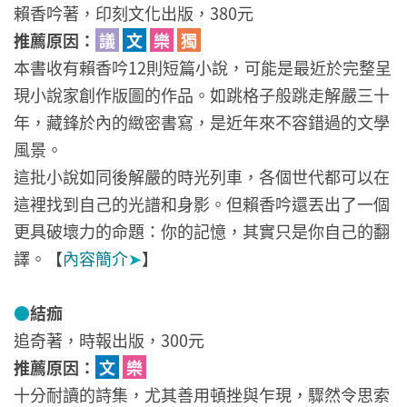
賴香吟著，印刻文化出版，380元
推薦原因：
議
文
樂
獨
本書收有賴香吟12則短篇小說，可能是最近於完整呈
現小說家創作版圖的作品。如跳格子般跳走解嚴三十
年，藏鋒於內的緻密書寫，是近年來不容錯過的文學
風景。
這批小說如同後解嚴的時光列車，各個世代都可以在
這裡找到自己的光譜和身影。但賴香吟還丟出了一個
更具破壞力的命題：你的記憶，其實只是你自己的翻
譯。【
內容簡介
➤
】
●
結痂
追奇著，時報出版，300元
推薦原因：
文
樂
十分耐讀的詩集，尤其善用頓挫與乍現，驟然令思索