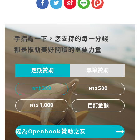
分享
分享
分享
到Fa
到T
到微
手指點一下，您支持的每一分錢
cebo
witt
博
都是推動美好閱讀的重要力量
ok
er
定期贊助
單筆贊助
300
500
1,000
成為Openbook贊助之友