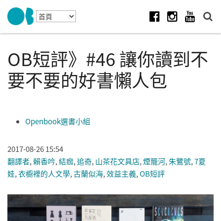
Skip to navigation
移至主內容
Facebook
Instagram
Youtube
OB短評》#46 讓你讀到不
要不要的好書懶人包
Openbook選書小組
2017-08-26 15:54
翻譯者
,
賴香吟
,
結痂
,
追奇
,
山茶花文具店
,
煙籠河
,
朱鷺號
,
7夏
娃
,
衣櫥裡的人文學
,
古蘭似海
,
效益主義
,
OB短評