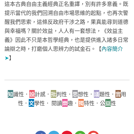
這本古典自由主義經典正名重譯，別有許多意義。既
提示當代的我們回溯自由市場思維的起點，也再次警
醒我們思索，這條反政府干涉之路，果真能尋到道德
與幸福嗎？關於效益，人人有一套想法，《效益主
義》因此不只是本哲學經典，也是提供進入諸多日常
論辯之時，打磨個人思辨力的試金石。【
內容簡介
➤
】
知
識性．
設
計感．
批
判性．
思
想性．
議
題性．
實
用
性．
文
學性． 閱讀
樂
趣．
獨
特性．公
益
性