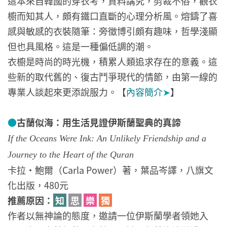
這本來自韓國的穿衣考，質料講究，剪裁不俗，觀衣
櫥而知其人，頗有鐵口直斷的心理分析風。熔鑄了喜
感與敏感的衣裝隨筆：旁徵博引頗有趣味，哲學淺顯
但也具風格。這是一種偏低調的潮。
衣櫥是時尚的時光機，積累人類追求存在的意義。這
些新的取代舊的、復古鬥爭現代的情節，由第一線的
專業人談起來更添說服力。【
內容簡介
➤
】
●
古蘭似海：用生活見證伊斯蘭聖典的真諦
If the Oceans Were Ink: An Unlikely Friendship and a
Journey to the Heart of the Quran
卡拉‧鮑爾（Carla Power）著，葉品岑譯，八旗文
化出版，480元
推薦原因：
知
思
樂
獨
作者以無神論的態度，邀請一位伊斯蘭學者領她入