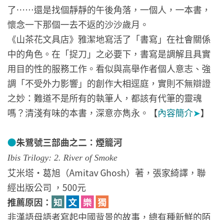
了……還是找個靜靜的午後角落，一個人，一本書，
懷念一下那個一去不返的沙沙歲月。
《山茶花文具店》雅潔地寫活了「書寫」在社會關係
中的角色。在「捉刀」之必要下，書寫是調解且具實
用目的性的服務工作。看似與高舉作者個人意志、強
調「不受外力影響」的創作大相逕庭，實則不無辯證
之妙：難道不是所有的執筆人，都該有代筆的靈魂
嗎？清淺有味的本書，深意亦雋永。【
內容簡介
➤
】
●
朱鷺號三部曲之二：煙籠河
Ibis Trilogy: 2. River of Smoke
艾米塔‧葛旭（Amitav Ghosh）著，張家綺譯，聯
經出版公司 ，500元
推薦原因：
知
文
樂
獨
非漢語母語者寫起中國背景的故事，總有種新鮮的陌