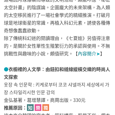
太空計畫」的陰謀論。企圖龐大的未來架構，為人類
的太空移民進行了一場社會學式的精細推演。打破月
球是地球衛星的常識，再植入科幻元素，誘使各種傳
奇想像蠢蠢欲動。
除了傳統科幻迷的閱讀理由，《七夏娃》另值得注意
的，是關於女性單性生殖繁衍力的承認與使用。不無
挑戰性與趣味的小說，頗值研究。【
內容簡介
➤
】
●
衣櫥裡的人文學：由鈕扣和縫線縱橫交織的時尚人
文探索
옷장 속 인문학 : 키케로부터 코코 샤넬까지 세상에서 가
장 스타일리시한 인문 강의
金弘基著，葛增慧譯，商周出版，330元
推薦原因：
知
樂
獨