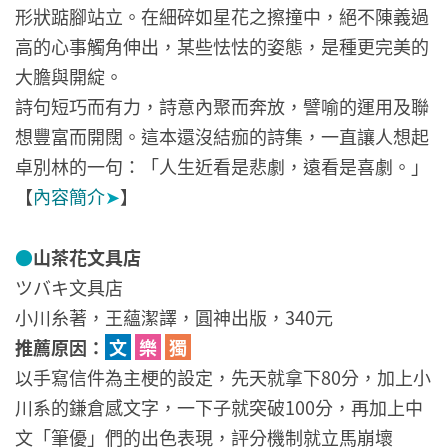
形狀踮腳站立。在細碎如星花之擦撞中，絕不陳義過
高的心事觸角伸出，某些怯怯的姿態，是種更完美的
大膽與開綻。
詩句短巧而有力，詩意內聚而奔放，譬喻的運用及聯
想豐富而開闊。這本還沒結痂的詩集，一直讓人想起
卓別林的一句：「人生近看是悲劇，遠看是喜劇。」
【
內容簡介
➤
】
●
山茶花文具店
ツバキ文具店
小川糸著，王蘊潔譯，圓神出版，340元
推薦原因：
文
樂
獨
以手寫信件為主梗的設定，先天就拿下80分，加上小
川系的鎌倉感文字，一下子就突破100分，再加上中
文「筆優」們的出色表現，評分機制就立馬崩壞