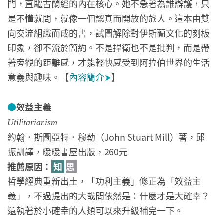
門，直驅古蘭經的內在核心。她不急著為誰辯護，只
是不懂就問，就像一個認真而開放的旅人。這本由雙
向交流組織而成的書，試圖解除對伊斯蘭文化的刻板
印象，卻不流於簡約。不是捍衛也不是批判，而是帶
著旁觀的距離感，才能輕快感受到阿拉伯世界的生活
意義與趣味。【
內容簡介
➤
】
●
效益主義
Utilitarianism
約翰．斯圖亞特．穆勒（John Stuart Mill）著，邱
振訓譯，暖暖書屋出版，260元
推薦原因：
知
思
哲學經典重新出土，「功利主義」修正為「效益主
義」，不過提出的大哉問依然是：什麼才是大確幸？
還執著於小確幸的人類可以來升級補完一下。