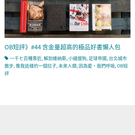
OB短評》#44 含金量超高的極品好書懶人包
一千七百種靠近
,
解剖維納斯
,
小縫遛狗
,
足球帝國
,
台北城市
散步
,
像我這樣的一個拉子
,
未來人類
,
因為愛，我們呼吸
,
OB短
評