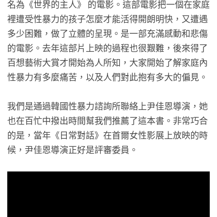
名為《世界的主人》 的電影。這部電影把一個在家庭
裡遭受性暴力的孩子怎麼才能活得開朗明快，又遭遇
多少困難，做了立體的呈現。是一部充滿感動和悲傷
的電影。去年這部片上映的過程也很艱難，後來得了
百想藝術大賞才開始為人所知，大家開始了解家庭內
性暴力有多麼痛苦，以及人們對此抱有多大的偏見。
我們是通過韓國性暴力諮詢所聯絡上尹佳恩導演，她
움직씨 Oomzicc Publisher（@oomzicc）分享的貼文
也在百忙中撥出時間幫我們推薦了這本書。非常巧合
的是，當年《日常對話》在首爾女性影展上放映的時
候，尹佳恩導演正好是評審委員。