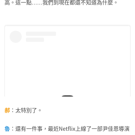
高。這一點
我們到現在都還不知道為什麼。
……
郝
：太特別了。
在 Instagram 查看這則貼文
魯
：還有一件事，最近Netflix上線了一部尹佳恩導演