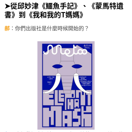
➤從邱妙津《鱷魚手記》、《蒙馬特遺
書》到《我和我的T媽媽》
郝
：你們出版社是什麼時候開始的？