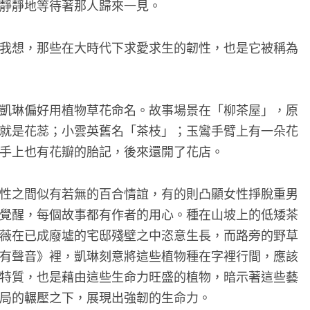
靜靜地等待著那人歸來一見。
我想，那些在大時代下求愛求生的韌性，也是它被稱為
凱琳偏好用植物草花命名。故事場景在「柳茶屋」，原
就是花蕊；小雲英舊名「茶枝」；玉鸞手臂上有一朵花
手上也有花瓣的胎記，後來還開了花店。
性之間似有若無的百合情誼，有的則凸顯女性掙脫重男
覺醒，每個故事都有作者的用心。種在山坡上的低矮茶
薇在已成廢墟的宅邸殘壁之中恣意生長，而路旁的野草
有聲音》裡，凱琳刻意將這些植物種在字裡行間，應該
特質，也是藉由這些生命力旺盛的植物，暗示著這些藝
局的輾壓之下，展現出強韌的生命力。