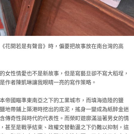
《花開若是有聲音》時，偏要把故事放在南台灣的高
的女性情愛也不是新故事，但是寫藝旦卻不寫大稻埕，
是作者陳凱琳讓我眼睛一亮的寫作策略。
本帝國瞄準東南亞之下的工業城市，而填海造陸的鹽
鹽地帶鋪上築港時挖出的底泥，搖身一變成為紙醉金迷
含傳奇性與時代的代表性。而榮町遊廓滿溢著男女的情
，甚至是戰爭結束、政權交替動盪之下仍難以抑制，這