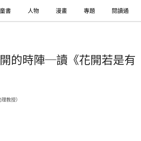
童書
人物
漫畫
專題
閱讀通
開的時陣─讀《花開若是有
助理教授）