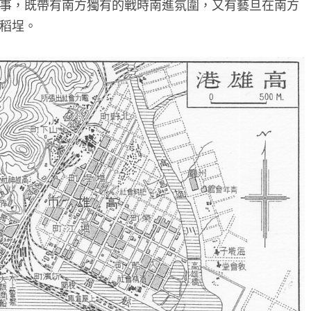
事，既帶有南方獨有的戰時南進氛圍，又有藝旦在南方
稻埕。