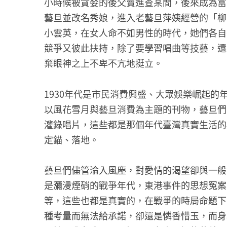
小時候被貪婪的後父賣進查某間，後來成為富
藝旦並改名秀娘，進入老藝旦萍姨經營的「柳
小雲英，在女人命不如男性的時代，她們各自
競爭又彼此扶持，除了要學習唱曲等技藝，還
棄眼神之上不卑不亢地挺立。
1930年代是市民消費興盛、大眾娛樂崛起
以風花雪月與藝旦消費為主題的刊物，藝旦們
灌錄唱片，這些都是那個年代臺灣真實生活的
定錨、落地。
藝旦們儘管淪入風塵，對愛情的渴望卻與一般
是瀰漫煙硝的戰爭年代，東港事件的思想冤案
等，這些也都是真實的，在戰爭的時局命題下
種考量而無法給承諾，卻還是憐香惜玉，而身