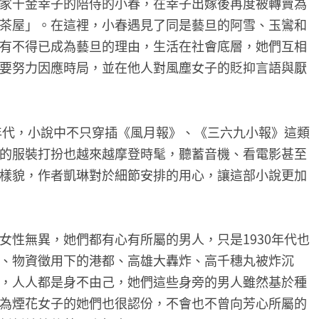
家千金幸子的陪侍的小春，在幸子出嫁後再度被轉賣為
茶屋」。在這裡，小春遇見了同是藝旦的阿雪、玉鸞和
有不得已成為藝旦的理由，生活在社會底層，她們互相
要努力因應時局，並在他人對風塵女子的貶抑言語與厭
的年代，小說中不只穿插《風月報》、《三六九小報》這類
的服裝打扮也越來越摩登時髦，聽蓄音機、看電影甚至
樣貌，作者凱琳對於細節安排的用心，讓這部小說更加
女性無異，她們都有心有所屬的男人，只是1930年代也
、物資徵用下的港都、高雄大轟炸、高千穗丸被炸沉
，人人都是身不由己，她們這些身旁的男人雖然基於種
為煙花女子的她們也很認份，不會也不曾向芳心所屬的