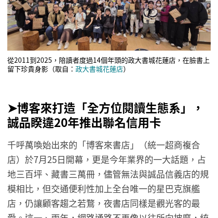
從2011到2025，陪讀者度過14個年頭的政大書城花蓮店，在臉書上
留下珍貴身影（取自：
政大書城花蓮店
）
➤博客來打造「全方位閱讀生態系」，
誠品睽違20年推出聯名信用卡
千呼萬喚始出來的「博客來書店」（統一超商複合
店）於7月25日開幕，更是今年業界的一大話題，占
地三百坪、藏書三萬冊，儘管無法與誠品信義店的規
模相比，但交通便利性加上全台唯一的星巴克旗艦
店，仍讓顧客趨之若鶩，夜書店同樣是觀光客的最
愛。這一、兩年，網路通路不再像以往所向披靡，統