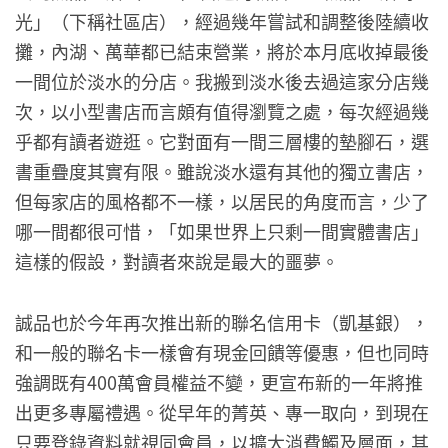
光」（下稱社區店），經過幾年嘗試和調整後陸續收
攤，內湖、萬華都已結束營業，將於本月底收掉最後
一間位於淡水的分店。我搬到淡水後去過這家分店幾
次，以小型書店而言頗有值得瀏覽之處，每次經過幾
乎都有讀者遊逛。它對面有一間三層樓的墊腳石，選
書重疊度其實有限。雖說淡水還有其他的獨立書店，
但每家店的風格都不一樣，以居民的角度而言，少了
哪一間都很可惜，「如果世界上只剩一間實體書店」
這樣的假設，對讀者來說是最大的噩夢。
誠品也於今年再次推出新的聯名信用卡（凱基銀），
和一般的聯名卡一樣會有現金回饋等優惠，但也同時
強調既有400萬會員權益不變，更宣布新的一年將推
出更多專屬禮遇。從早年的菁英、專一取向，到現在
只要登錄資料就視同會員，以擴大消費觸及層面，其