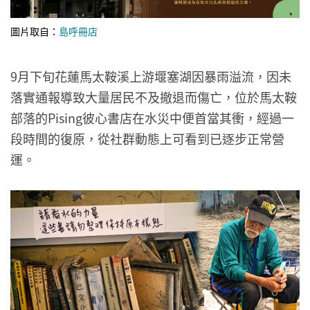
圖片取自：
島呼冊店
9月下旬花蓮馬太鞍溪上游堰塞湖因暴雨溢流，因未
落實通報導致大量居民不及撤退而傷亡，位於馬太鞍
部落的Pising彼心書店在水災中便首當其衝，經過一
段時間的復原，從社群動態上可看到已逐步正常營
運。