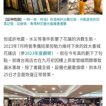
【延伸閱讀】
一時一地．阿潑》你清掉的災難垃圾，可能是他的珍
貴記憶：記赫恪．魯瑪林花蓮光復藏書遭難
但或許地震、水災等事件影響了花蓮的消費生態，
2023年7月時曾準備結業但勉力維持下來的政大書城
花蓮店（參
2023年度觀察
），就在今年真的劃下了句
點。就連台南店也在九月初因樓上商家管線問題導致
漏水事故，除了書籍全毀，設備也嚴重損壞，到本月
25日才全面恢復正常營業。