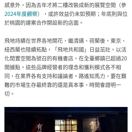
感意外，因為去年才將二樓改裝成新的展覽空間（參
2024年度觀察
），或許效益仍未如預期；年底則與位
於桃園的建案合作開設新的店面。
飛地持續在世界各地開花，繼清邁、荷蘭後，東京、
紐西蘭也陸續拓點，「飛地共和國」日益茁壯。以活
化閒置空間為號召的有機書店，在全臺鄉鎮已超過20
間據點。這些品牌經營者的理念和獲利模式各不相
同，在業界各有支持和議論者。路遙知馬力，要在艱
難的市場生存最終靠的還是真本事，時間會證明一
切。