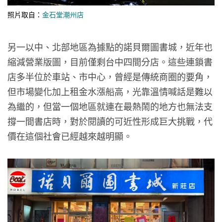
照片取自：
金石堂潮州店
另一以中、北部地區為據點的諾貝爾圖書城，近年也
縮減營業版圖，目前僅剩台中四間分店。這些連鎖書
店多半位於車站、市中心，曾經是傳統商圈的要角，
但市場變化加上租金水漲船高，光靠溫情喊話是難以
為繼的，但當一個地區就連在最熱鬧的地方也無法支
撐一間書店時，對於閱讀的可近性形成巨大挑戰，代
價在這個社會已經越來越明顯。