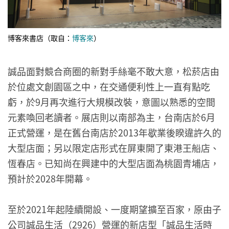
博客來書店（取自：
博客來
）
誠品面對競合商圈的新對手絲毫不敢大意，松菸店由
於位處文創園區之中，在交通便利性上一直有點吃
虧，於9月再次進行大規模改裝，意圖以熟悉的空間
元素喚回老讀者。展店則以南部為主，台南店於6月
正式營運，是在舊台南店於2013年歇業後睽違許久的
大型店面；另以限定店形式在屏東開了東港王船店、
恆春店。已知尚在興建中的大型店面為桃園青埔店，
預計於2028年開幕。
至於2021年起陸續開設、一度期望擴至百家，原由子
公司誠品生活（2926）營運的新店型「誠品生活時