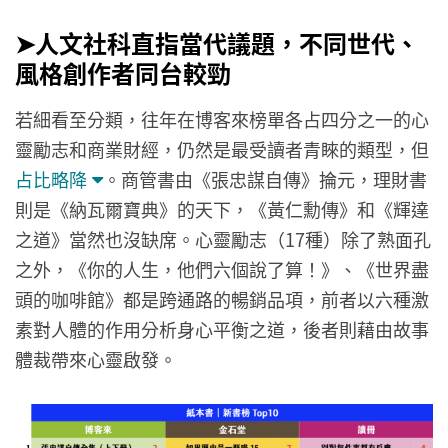
➤人文社科直指當代議題，不同世代、
風格創作者同台較勁
若細看至分類，往年在博客來榜單各占四分之一的心
靈勵志和商業財經，仍然是最受讀者青睞的類型，但
占比略降
。商管書由《張忠謀自傳》掄元，理財書
則是《納瓦爾寶典》的天下，《黃仁勳傳》和《輝達
之道》當然也沒缺席。心靈勵志（17種）除了熟面孔
之外，《你的人生，他們六個說了算！》、《世界盡
頭的咖啡館》都是跨通路的暢銷品項，前者以六種激
素對人體的作用分析身心平衡之道，後者則藉由故事
體裁帶來心靈啟發。