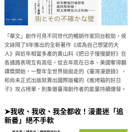
「華文」創作可見不同世代的暢銷作家同台較勁，侯
文詠隔了8年推出的全新著作《成為自己想望的大
人》與近年相當多產的黃山料《把日子慢慢變好》在
各通路表現互有高低。從去年底在日本、美國奪得翻
譯獎開始，一整年全世界拋拋走的《臺灣漫遊錄》，
和尚未正式出版就賣出國際版權的《進烤箱的好日
子》攻占榜單，則象徵臺灣創作者的能量持續爆發。
➤我收、我收、我全都收！漫畫迷「追
新番」絕不手軟