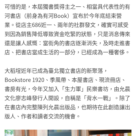
可惜的是，本屆獨書獎得主之一、相當具代表性的有
河書店（前身為有河Book）宣布於今年底結束營
業。從店主686近一、兩年的社群發文，確實可感受
到因為銷售降低導致資金吃緊的狀態，只是消息傳來
還是讓人感慨：當街角的書店逐漸消失，及時走進書
店、把書店當成生活的一部分，已經成為一種奢侈。
大稻埕近年已成為臺北獨立書店的新聚落，
Bookstore 1920、季風帶、本屋書店、現流冊店、
書房有光，今年又加入「生力軍」民樂書坊，由允晨
文化廖志峰發行人開設，自稱是「背水一戰」。除了
在書店內完整陳列允晨出版品，也期待在此創造讓出
版人、作者和讀者交流的機會。