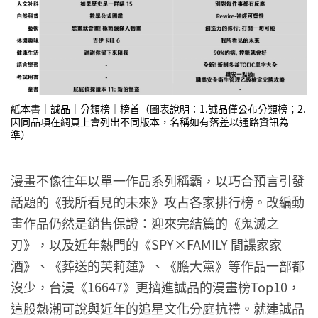
紙本書｜誠品｜分類榜｜榜首（圖表說明：1.誠品僅公布分類榜；2.
因同品項在網頁上會列出不同版本，名稱如有落差以通路資訊為
準）
漫畫不像往年以單一作品系列稱霸，以巧合預言引發
話題的《我所看見的未來》攻占各家排行榜。改編動
畫作品仍然是銷售保證：迎來完結篇的《鬼滅之
刃》，以及近年熱門的《SPY×FAMILY 間諜家家
酒》、《葬送的芙莉蓮》、《膽大黨》等作品一部都
沒少，台漫《16647》更擠進誠品的漫畫榜Top10，
這股熱潮可說與近年的追星文化分庭抗禮。就連誠品