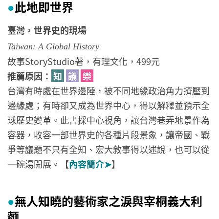
此地即世界
●
臺灣，世界史的現場
Taiwan: A Global History
故事StoryStudio著，有理文化，499元
推薦原因：
知
議
樂
台灣有時處在世界邊陲，被不同地緣政治角力擠壓到
邊緣處；有時卻又成為世界中心，得以解釋並預示全
球歷史變革。此書採中心視角，讓台灣巷弄地景作為
容器，收容一部世界史的各種片段景象，讓帝國、戰
爭等議題不只有全知、宏大敘事得以述說，也可以從
一碗湯開展。【
內容簡介➤
】
無人知曉的藝術家之淚與宰桐義大利
●
麵