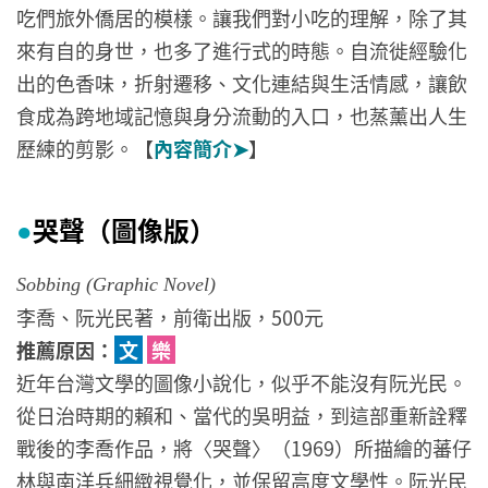
吃們旅外僑居的模樣。讓我們對小吃的理解，除了其
來有自的身世，也多了進行式的時態。自流徙經驗化
出的色香味，折射遷移、文化連結與生活情感，讓飲
食成為跨地域記憶與身分流動的入口，也蒸薰出人生
歷練的剪影。【
內容簡介➤
】
哭聲（圖像版）
●
Sobbing (Graphic Novel)
李喬、阮光民著，前衛出版，500元
推薦原因：
文
樂
近年台灣文學的圖像小說化，似乎不能沒有阮光民。
從日治時期的賴和、當代的吳明益，到這部重新詮釋
戰後的李喬作品，將〈哭聲〉（1969）所描繪的蕃仔
林與南洋兵細緻視覺化，並保留高度文學性。阮光民