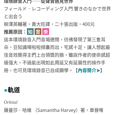
環境錄音入門──從聲音遇見世界
フィールド．レコーディング入門 響きのなかで世界
と出会う
柳澤英輔著，黃大旺譯，二十張出版，400元
推薦原因：
知
實
樂
這本環境錄音入門音場遼闊，彷彿發現了第三隻耳
朵，豆知識嘩啦啦傾囊而出，宅感十足，讓人想起最
佳音效奬得主們上台領獎的臉。雖說作者的使命感超
級强大，不過能出現如此周延又有延展性的操作手
冊，也可見環境錄音已自成顯學。【
內容簡介➤
】
軌道
●
Orbital
薩曼莎．哈維 （Samantha Harvey）著，章晉唯