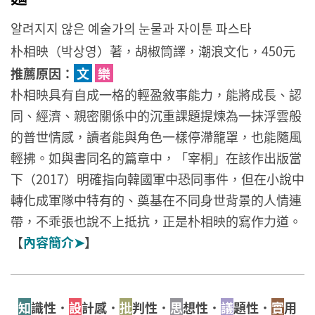
알려지지 않은 예술가의 눈물과 자이툰 파스타
朴相映（박상영）著，胡椒筒譯，潮浪文化，450元
推薦原因：
文
樂
朴相映具有自成一格的輕盈敘事能力，能將成長、認
同、經濟、親密關係中的沉重課題提煉為一抹浮雲般
的普世情感，讀者能與角色一樣停滯籠罩，也能隨風
輕拂。如與書同名的篇章中，「宰桐」在該作出版當
下（2017）明確指向韓國軍中恐同事件，但在小說中
轉化成軍隊中特有的、奠基在不同身世背景的人情連
帶，不乖張也說不上抵抗，正是朴相映的寫作力道。
【
內容簡介➤
】
知
識性．
設
計感．
批
判性．
思
想性．
議
題性．
實
用