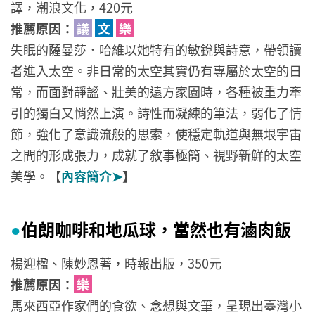
譯，潮浪文化，420元
推薦原因：
議
文
樂
失眠的薩曼莎．哈維以她特有的敏銳與詩意，帶領讀
者進入太空。非日常的太空其實仍有專屬於太空的日
常，而面對靜謐、壯美的遠方家園時，各種被重力牽
引的獨白又悄然上演。詩性而凝練的筆法，弱化了情
節，強化了意識流般的思索，使穩定軌道與無垠宇宙
之間的形成張力，成就了敘事極簡、視野新鮮的太空
美學。【
內容簡介➤
】
伯朗咖啡和地瓜球，當然也有滷肉飯
●
楊迎楹、陳妙恩著，時報出版，350元
推薦原因：
樂
馬來西亞作家們的食欲、念想與文筆，呈現出臺灣小