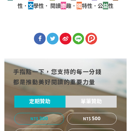
性．
文
學性． 閱讀
樂
趣．
獨
特性．公
益
性
分享
分享
分享
到Fa
到T
到微
手指點一下，您支持的每一分錢
cebo
witt
博
都是推動美好閱讀的重要力量
ok
er
定期贊助
單筆贊助
300
500