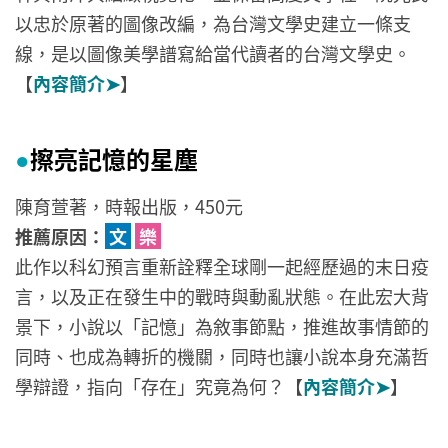
以忠於原著的圖像改編，為台灣文學史建立一條支
線，是以圖像美學譜寫給當代讀者的台灣文學史。
【
內容簡介➤
】
擦亮記憶的星塵
●
陳育萱著，時報出版，450元
推薦原因：
文
樂
此作以科幻預言重新詮釋全球剛一起經歷過的末日疫
言，以及正在發生中的戰時與動亂狀態。在此宏大背
景下，小說以「記憶」為敘事節點，推進故事情節的
同時、也成為轉折的機關，同時也讓小說本身充滿哲
學辯證，指向「存在」究竟為何？【
內容簡介➤
】