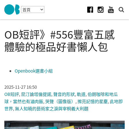
Skip to navigation
移至主內容
Facebook
Instagram
Youtube
OB短評》#556豐富五感
體驗的極品好書懶人包
Openbook選書小組
2025-11-27 16:50
OB短評
,
昆汀論塔倫提諾
,
聲音的形狀
,
軌道
,
伯朗咖啡和地瓜
球，當然也有滷肉飯
,
哭聲（圖像版）
,
擦亮記憶的星塵
,
此地即
世界
,
無人知曉的藝術家之淚與宰桐義大利麵