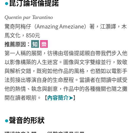
昆汀論塔倫提諾
●
Quentin par Tarantino
驚奇阿梅仔（Amazing Ameziane）著，江灝譯，木
馬文化，850元
推薦原因：
知
樂
第一人稱的展開，彷彿由塔倫提諾親自帶我們步入他
以影像構築的人生迷宮。圖像與文字雙線並行，致敬
與解析交錯，既宛如他作品的風格，也猶如以電影手
法剪接出導演自身的生命歷程。當讀者在閱讀中感受
他的熱情、執念與創意，作品中的各種機關也隨之攤
開在讀者眼前。【
內容簡介➤
】
聲音的形狀
●