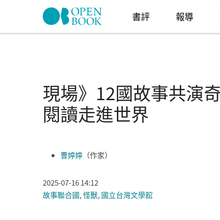
Skip to navigation
移至主內容
書評
報導
現場》12國故事共演
閱讀走進世界
曹婷婷
（作家）
2025-07-16 14:12
故事聯合國
,
怪獸
,
國立台灣文學館