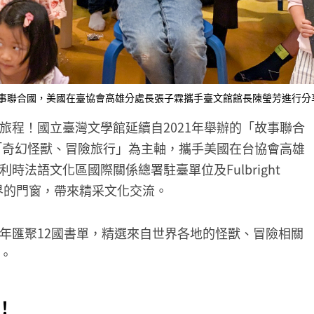
館故事聯合國，美國在臺協會高雄分處長張子霖攜手臺文館館長陳瑩芳進行
旅程！國立臺灣文學館延續自2021年舉辦的「故事聯合
以「奇幻怪獸、冒險旅行」為主軸，攜手美國在台協會高雄
法語文化區國際關係總署駐臺單位及Fulbright
世界的門窗，帶來精采文化交流。
年匯聚12國書單，精選來自世界各地的怪獸、冒險相關
。
！