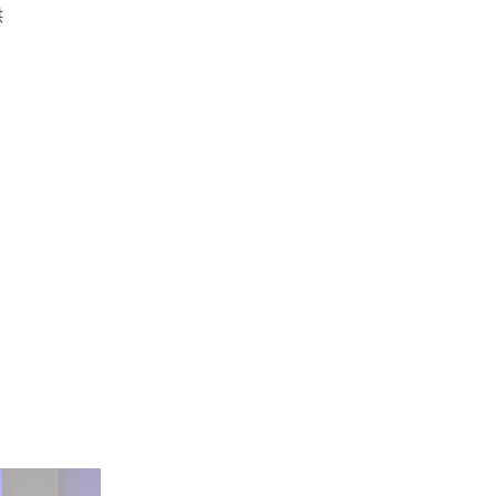
供
文：劉嘉路（Kate Dargaw），圖：湯