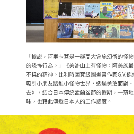
「據說，阿里卡蓋是一群高大會施幻術的怪物
的恐怖行為。」《美崙山上有怪物：阿美族最
不撓的精神。比利時國寶級圖畫書作家G.V.傑納頓（
吸引小朋友踏進小怪物世界，透過勇敢面對、
去》，結合日本傳統盂蘭盆節的假期，一窺地
味，也藉此傳遞日本人的工作態度。