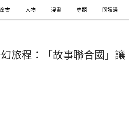
童書
人物
漫畫
專題
閱讀通
奇幻旅程：「故事聯合國」讓