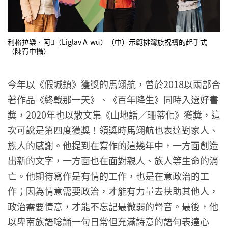
利格拉樂．阿𡠄（Liglav A-wu）（中）示範排灣族祝禱的起手式
（陳宥中攝）
今年以《假城鎮》獲獎的馬翊航，曾於2018以兩部合
著作品《終戰那一天》、《百年降生》同時入選好書
獎，2020年也以散文集《山地話／珊蒂化》獲獎，這
次可說是第四度獲獎！領獎時馬翊航也表達對家人、
族人的感謝。他提到在寫作的這幾年中，一方面創造
出新的文字，一方面也在面對親人、族人等生命的消
亡。他期待寫作是有情的工作，也是在意政治的工
作；因為情意需要政治，才能有力量去扶助其他人，
政治需要情意，才能不忘記最微弱的聲音。最後，他
以卑南族語唸誦一句日常但充滿詩意的語句表達心