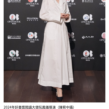
2024年好書獎閱讀大使阮鳳儀導演（陳宥中攝）​​