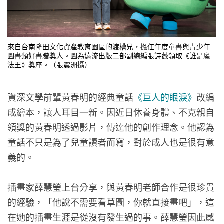
來自台南隆田文化資產教育園區的渡槽兄，擔任年度童書與青少年
圖書類好書贈獎人。圖為遠流出版二部副總編張詩薇領取《誰是魔
法王》獎座。（張震洲攝）
資深文學前輩黃春明的經典童話
《巨人的眼淚》
改編
成繪本，讓人耳目一新。因近日休養身體、不克親自
領獎的黃春明透過影片，傳達他的創作理念。他認為
童話不只是為了兒童讀者而寫，對於成人也是很有意
義的。
插畫家薛慧瑩上台分享，與黃春明老師合作是很珍貴
的經驗，「他說不需要看草圖，你就直接畫吧」，這
在她的插畫生涯是從沒有發生過的事。薛慧瑩因此感