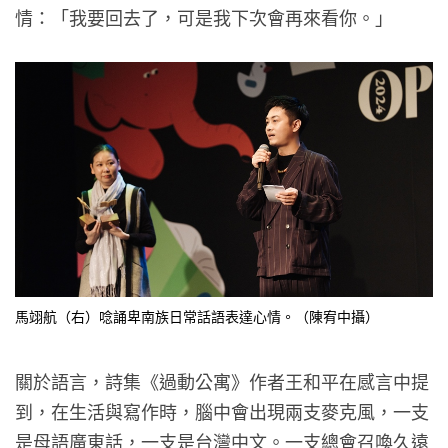
情：「我要回去了，可是我下次會再來看你。」
馬翊航（右）唸誦卑南族日常話語表達心情。（陳宥中攝）
關於語言，詩集《過動公寓》作者王和平在感言中提
到，在生活與寫作時，腦中會出現兩支麥克風，一支
是母語廣東話，一支是台灣中文。一支總會召喚久遠