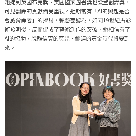
她提到英國布克獎、美國國家圖書獎也設置翻譯獎，
可見翻譯的貢獻備受重視。近期常有「AI的興起是否
會威脅譯者」的探討，賴慈芸認為，如同19世紀攝影
術發明後，反而促成了藝術創作的突破，她相信有了
AI的協助，脫離信實的魔咒，翻譯的黃金時代將要到
來。