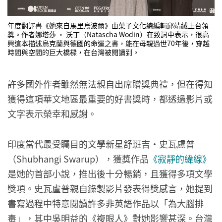
年度翻譯書《她來自馬里烏波爾》由菓子文化總編輯邱靖絨上台領
獎。作者娜塔莎 · 沃丁（Natascha Wodin）在致詞中表示，很高
興這本描述烏克蘭與德國的命運之書，能在母親過世70年後，穿越
時間與空間的巨大橋樑，在台灣被閱讀到。
許多國外作者雖然無法親自出席贈獎典禮，但在得知
獲得這項華文地區最重要的好書獎時，都透過影片或
文字表示榮幸和感謝。
印度當代最受矚目的文學新星舒班吉・史瓦盧普
（Shubhangi Swarup），獲獎作品
《寂靜的緯線》
是她的首部小說，推出後十分暢銷，且獲得多項文學
獎項。史瓦盧普親自錄製影片發表得獎感言，她提到
書寫過程中特意閱讀許多非英語作品以「為大腦排
毒」，其中吳明益的《複眼人》對她影響甚深。台灣