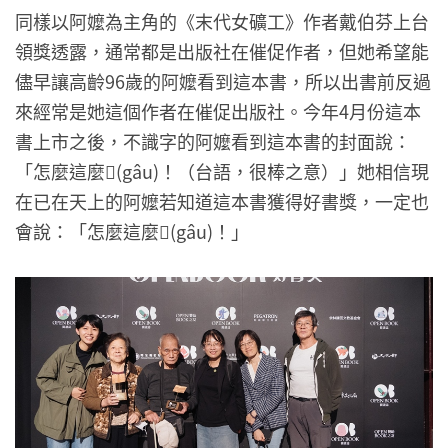
同樣以阿嬤為主角的《末代女礦工》作者戴伯芬上台
領獎透露，通常都是出版社在催促作者，但她希望能
儘早讓高齡96歲的阿嬤看到這本書，所以出書前反過
來經常是她這個作者在催促出版社。今年4月份這本
書上市之後，不識字的阿嬤看到這本書的封面說：
「怎麼這麼𠢕(gâu)！（台語，很棒之意）」她相信現
在已在天上的阿嬤若知道這本書獲得好書獎，一定也
會說：「怎麼這麼𠢕(gâu)！」