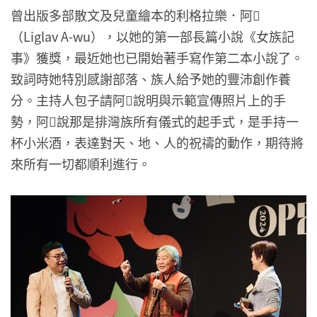
曾出版多部散文及兒童繪本的利格拉樂．阿𡠄
（Liglav A-wu），以她的第一部長篇小說《女族記
事》獲獎，最近她也已開始著手寫作第二本小說了。
致詞時她特別感謝部落、族人給予她的豐沛創作養
分。主持人包子請阿𡠄說明與示範宣傳照片上的手
勢，阿𡠄說那是排灣族所有儀式的起手式，是手持一
杯小米酒，表達對天、地、人的祝禱的動作，期待將
來所有一切都順利進行。