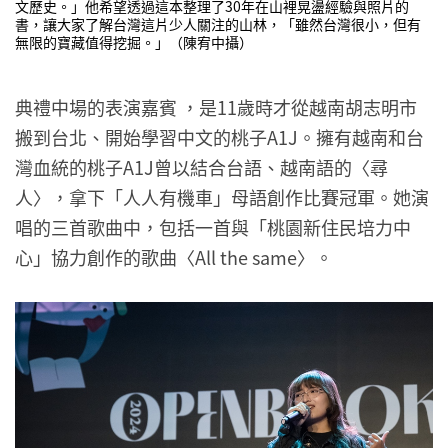
文歷史。」他希望透過這本整理了30年在山裡晃盪經驗與照片的
書，讓大家了解台灣這片少人關注的山林，「雖然台灣很小，但有
無限的寶藏值得挖掘。」（陳宥中攝）
典禮中場的表演嘉賓 ，是11歲時才從越南胡志明市
搬到台北、開始學習中文的桃子A1J。擁有越南和台
灣血統的桃子A1J曾以結合台語、越南語的〈尋
人〉，拿下「人人有機車」母語創作比賽冠軍。她演
唱的三首歌曲中，包括一首與「桃園新住民培力中
心」協力創作的歌曲〈All the same〉。