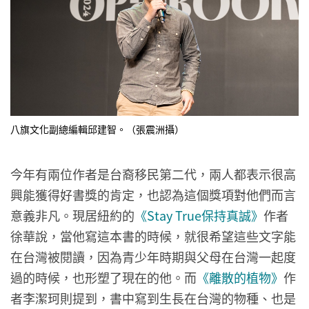
八旗文化副總編輯邱建智。（張震洲攝）
今年有兩位作者是台裔移民第二代，兩人都表示很高
興能獲得好書獎的肯定，也認為這個獎項對他們而言
意義非凡。現居紐約的
《Stay True保持真誠》
作者
徐華說，當他寫這本書的時候，就很希望這些文字能
在台灣被閱讀，因為青少年時期與父母在台灣一起度
過的時候，也形塑了現在的他。而
《離散的植物》
作
者李潔珂則提到，書中寫到生長在台灣的物種、也是