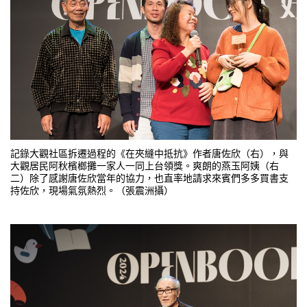
記錄大觀社區拆遷過程的《在夾縫中抵抗》作者唐佐欣（右），與
大觀居民阿秋檳榔攤一家人一同上台領獎。爽朗的燕玉阿姨（右
二）除了感謝唐佐欣當年的協力，也直率地請求來賓們多多買書支
持佐欣，現場氣氛熱烈。（張震洲攝）