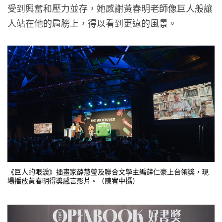
受到興奮和壓力並存，她感謝黃春明老師像巨人般讓
人站在他的肩膀上，得以看到更遠的風景。
《巨人的眼淚》插畫家薛慧瑩及聯合文學主編薛仁豪上台領獎，現
場播放黃春明得獎感言影片。（陳宥中攝）