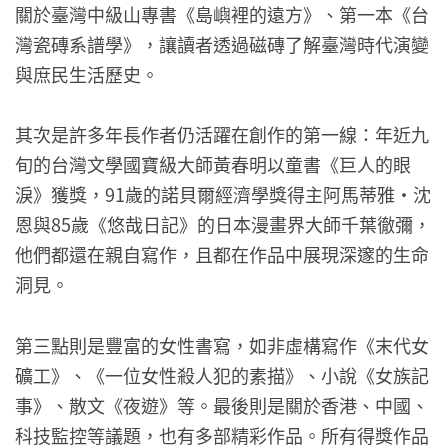
關於臺灣中級山專書《島嶼裡的遠方》、第一本《台
灣瓷磚系譜學》，讓讀者透過磁磚了解臺灣時代演變
與庶民生活歷史。
其次是許多年長作者仍活躍在創作的第一線：年近九
旬的台灣文學國寶級大師黃春明以童書《巨人的眼
淚》獲獎，91歲的諾貝爾經濟學獎得主阿馬蒂雅・沈
恩與85歲《悠哉日記》的日本漫畫界大師千葉徹彌，
他們都還在親自寫作，且都在作品中展現深邃的生命
洞見。
第三點則是豐富的女性書寫，如非虛構寫作《末代女
礦工》、《一位女性殺人犯的素描》、小說《女族記
事》、散文《夜遊》等。最後則是關於香港、中國、
科技監控等議題，也有多部精彩作品。所有得獎作品