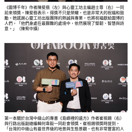
《圖博千年》作者陳斐翡（左）與心靈工坊主編趙士尊（右）一同
前來領獎。陳斐翡表示，得獎不只是榮耀，也是非常大的祝福和鼓
勵。她感謝心靈工坊出版團隊的熱誠與專業，也將祝福獻給圖博的
人們，「他們身處在最艱難的處境中，依然展現了堅韌、智慧與詩
意。」（陳宥中攝）
第一本關於台灣中級山的專書《島嶼裡的遠方》作者崔祖錫（右）
與行路出版副總編輯何韋毅一同赴會領獎。崔祖錫領獎時提到，
「台灣的中級山有最世界級的地景與生態景觀，也有非常豐富的人