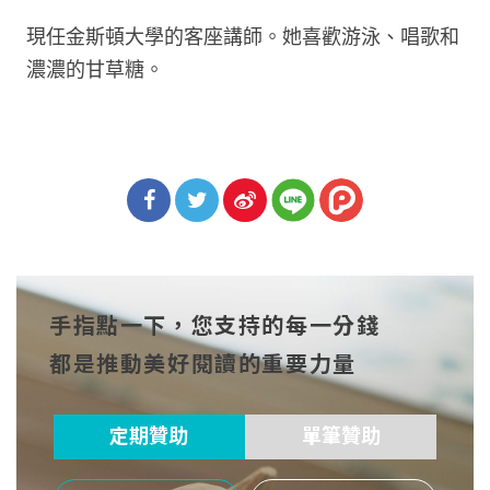
現任金斯頓大學的客座講師。她喜歡游泳、唱歌和
濃濃的甘草糖。
分享
分享
分享
到Fa
到T
到微
手指點一下，您支持的每一分錢
cebo
witt
博
都是推動美好閱讀的重要力量
ok
er
定期贊助
單筆贊助