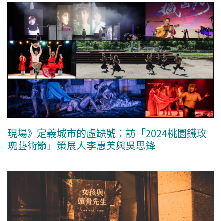
現場》定義城市的虛缺號：訪「2024桃園鐵玫
瑰藝術節」策展人李惠美與吳思鋒