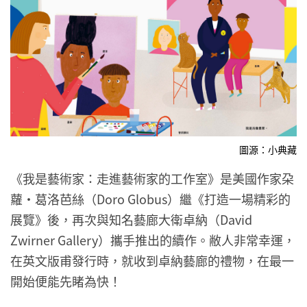
圖源：小典藏
《我是藝術家：走進藝術家的工作室》是美國作家朶
蘿・葛洛芭絲（Doro Globus）繼《打造一場精彩的
展覽》後，再次與知名藝廊大衛卓納（David
Zwirner Gallery）攜手推出的續作。敝人非常幸運，
在英文版甫發行時，就收到卓納藝廊的禮物，在最一
開始便能先睹為快！