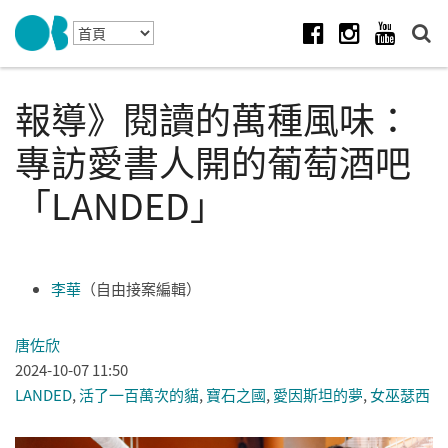
Skip to navigation
移至主內容
Facebook
Instagram
Youtube
報導》閱讀的萬種風味：
專訪愛書人開的葡萄酒吧
「LANDED」
李華
（自由接案編輯）
唐佐欣
2024-10-07 11:50
LANDED
,
活了一百萬次的貓
,
寶石之國
,
愛因斯坦的夢
,
女巫瑟西