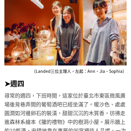
（Landed三位主理人，左起：Ann、Jia、Sophia）
➤週四
尋常的週四，下班時間，這家位於臺北市東區微風廣
場後背巷弄間的葡萄酒吧已經坐滿了。暖沙色、處處
圓潤如河邊卵石的裝潢，甜甜沉沉的木質香，彷彿走
進森林系繪本《獾的禮物》中的樹洞小屋。展示牆上
的10瓶酒，安穩地靠在專屬的凹窩裡待人品嚐。一次