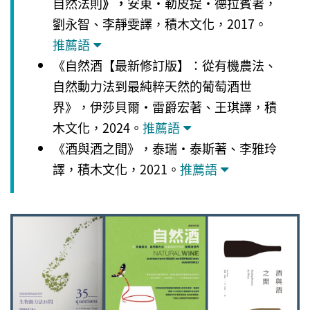
自然法則
》，
安東・勒皮提・德拉賓著，
劉永智、李靜雯譯，積木文化，2017。
推薦語
《自然酒【最新修訂版】：從有機農法、
自然動力法到最純粹天然的葡萄酒世
界》，伊莎貝爾・雷爵宏著、王琪譯，積
木文化，2024。
推薦語
《酒與酒之間》，泰瑞・泰斯著、李雅玲
譯，積木文化，2021。
推薦語