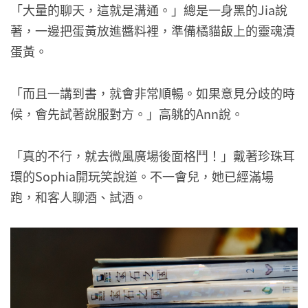
「大量的聊天，這就是溝通。」總是一身黑的Jia說
著，一邊把蛋黃放進醬料裡，準備橘貓飯上的靈魂漬
蛋黃。
「而且一講到書，就會非常順暢。如果意見分歧的時
候，會先試著說服對方。」高䠷的Ann說。
「真的不行，就去微風廣場後面格鬥！」戴著珍珠耳
環的Sophia開玩笑說道。不一會兒，她已經滿場
跑，和客人聊酒、試酒。