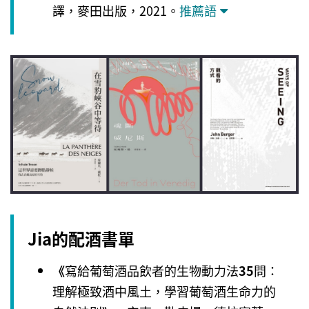
譯，麥田出版，2021。
推薦語
Jia的配酒書單
《
寫給葡萄酒品飲者的生物動力法
35
問：
理解極致酒中風土，學習葡萄酒生命力的