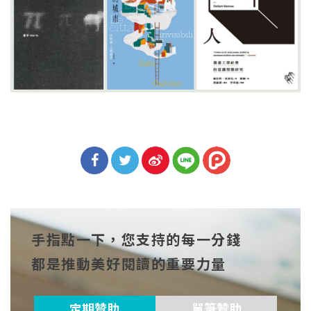
分享
分享
分享
到Fa
到T
到微
手指點一下，您支持的每一分錢
cebo
witt
博
都是推動美好閱讀的重要力量
ok
er
定期贊助
單筆贊助