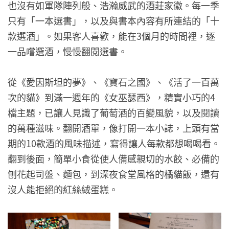
也沒有如軍隊陣列般、浩瀚威武的酒莊家徽。每一季
只有「一本選書」，以及與書本內容有所連結的「十
款選酒」。如果客人喜歡，能在3個月的時間裡，逐
一品嚐選酒，慢慢翻閱選書。
從《愛因斯坦的夢》、《寶石之國》、《活了一百萬
次的貓》到滿一週年的《女巫瑟西》，精實小巧的4
檔主題，已讓人見識了葡萄酒的百變風貌，以及閱讀
的萬種滋味。翻開酒單，像打開一本小誌，上頭有當
期的10款酒的風味描述，寫得讓人每款都想喝喝看。
翻到後面，簡單小食從使人備感親切的水餃、必備的
刨花起司盤、麵包，到深夜食堂風格的橘貓飯，還有
沒人能拒絕的紅絲絨蛋糕。