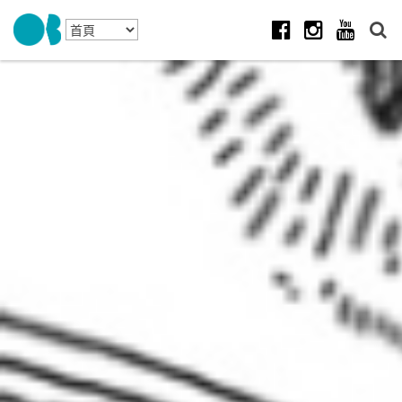
Skip to navigation
移至主內容
Facebook
Instagram
Youtube