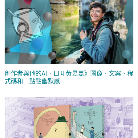
創作者與他的AI．ㄩㄐ黃昱嘉》圖像、文案、程
式碼和一點點幽默感