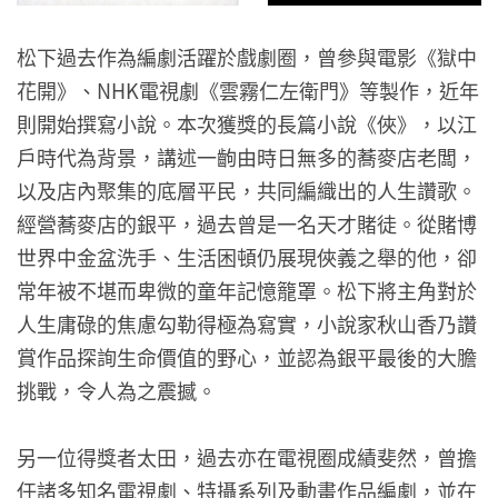
松下過去作為編劇活躍於戲劇圈，曾參與電影《獄中
花開》、NHK電視劇《雲霧仁左衛門》等製作，近年
則開始撰寫小說。本次獲獎的長篇小說《俠》，以江
戶時代為背景，講述一齣由時日無多的蕎麥店老闆，
以及店內聚集的底層平民，共同編織出的人生讚歌。
經營蕎麥店的銀平，過去曾是一名天才賭徒。從賭博
世界中金盆洗手、生活困頓仍展現俠義之舉的他，卻
常年被不堪而卑微的童年記憶籠罩。松下將主角對於
人生庸碌的焦慮勾勒得極為寫實，小說家秋山香乃讚
賞作品探詢生命價值的野心，並認為銀平最後的大膽
挑戰，令人為之震撼。
另一位得獎者太田，過去亦在電視圈成績斐然，曾擔
任諸多知名電視劇、特攝系列及動畫作品編劇，並在