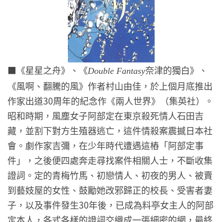
■
《星星之舟》、《
奈津的獨白》、
Double Fantasy
《風啊、翻騰的風》作者村山由佳，於上個月底推出
作家出道30周年的紀念作《兩人世界》（集英社）。
昭和時期，風塵女子阿部定在東京殺死情人石田吉
藏，並割下對方生殖器逃亡，這件情殺案震撼日本社
會。劇作家吉彌，在少年時代遭遇這樁「阿部定事
件」，之後便四處奔走尋找案件相關人士，不斷收集
證詞。定的青梅竹馬、初戀情人、初夜的男人、被賣
到藝妓屋的女性、鼓勵她改邪歸正的校長、受害者妻
子，以及事件發生30年後，已成為料亭女主人的阿部
定本人，各式各樣的證詞交織成一張細密的網，最終