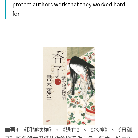
protect authors work that they worked hard
for
Leaks might be…
pic.twitter.com/KJEqhUoq
rX
— Pew (@pewpiece)
February 5, 2024
■著有《閉鎖病棟》、《逃亡》、《水神》、《日御