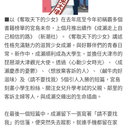
■
以《奪取天下的少女》在去年底至今年初稱霸多個
書籍榜單的宮島未奈，上個月推出續作《成瀨走上自
己相信的路》（新潮社）。《奪取天下的少女》講述
性格充滿魅力的滋賀少女成瀬，與好夥伴們的青春日
常。新作中，成瀨順利成為大學生，並擔任大津市的
琵琶湖大津觀光大使。透過〈心動少女時光〉、〈成
瀨慶彥的憂鬱〉、〈想放棄客訴的人〉、〈鹹牛肉好
滋味〉及〈請不要找我〉5個引人入勝的短篇，宮島
刻畫小學生粉絲、關注女兒升學考試的父親、鄰里的
客訴主婦等人，與成瀨交織出的生命插曲。
在最後一個短篇中，成瀨留下一張寫著「請不要找
我」的信箋，便突然失去蹤影，就連手機都留在家