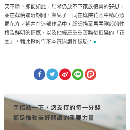
突不斷。即便如此，馬琴仍放不下家族復興的夢想，
並在截稿逼近期間，與兒子一同在庭院花圃中精心照
顧花卉。朝井在這部作品中，細細描摹馬琴剛毅的性
格及鮮明的情感，以及他經歷重重苦難後抵達的「花
園」，藉此探討作家本質與創作樣態。
●
分享
分享
分享
到Fa
到T
到微
手指點一下，您支持的每一分錢
cebo
witt
博
都是推動美好閱讀的重要力量
ok
er