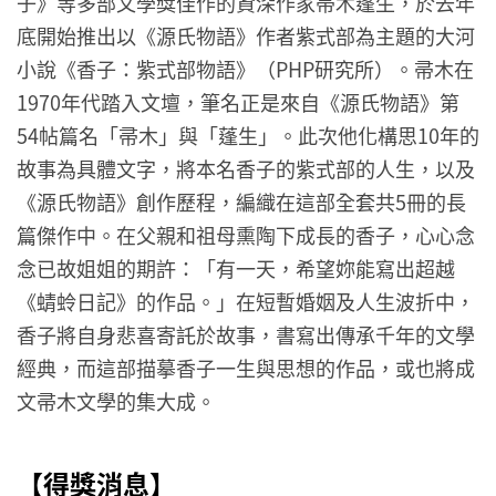
子》等多部文學獎佳作的資深作家帚木蓬生，於去年
底開始推出以《源氏物語》作者紫式部為主題的大河
小說《香子：紫式部物語》（PHP研究所）。帚木在
1970年代踏入文壇，筆名正是來自《源氏物語》第
54帖篇名「帚木」與「蓬生」。此次他化構思10年的
故事為具體文字，將本名香子的紫式部的人生，以及
《源氏物語》創作歷程，編織在這部全套共5冊的長
篇傑作中。在父親和祖母熏陶下成長的香子，心心念
念已故姐姐的期許：「有一天，希望妳能寫出超越
《蜻蛉日記》的作品。」在短暫婚姻及人生波折中，
香子將自身悲喜寄託於故事，書寫出傳承千年的文學
經典，而這部描摹香子一生與思想的作品，或也將成
文帚木文學的集大成。
【得獎消息】