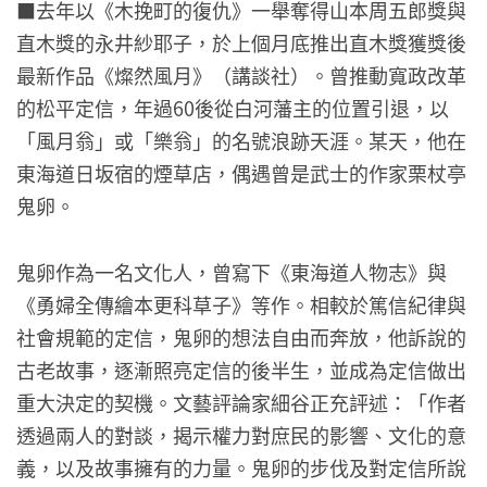
■
去年以《木挽町的復仇》一舉奪得山本周五郎獎與
直木獎的永井紗耶子，於上個月底推出直木獎獲獎後
最新作品《燦然風月》（講談社）。曾推動寬政改革
的松平定信，年過60後從白河藩主的位置引退，以
「風月翁」或「樂翁」的名號浪跡天涯。某天，他在
東海道日坂宿的煙草店，偶遇曾是武士的作家栗杖亭
鬼卵。
鬼卵作為一名文化人，曾寫下《東海道人物志》與
《勇婦全傳繪本更科草子》等作。相較於篤信紀律與
社會規範的定信，鬼卵的想法自由而奔放，他訴說的
古老故事，逐漸照亮定信的後半生，並成為定信做出
重大決定的契機。文藝評論家細谷正充評述：「作者
透過兩人的對談，揭示權力對庶民的影響、文化的意
義，以及故事擁有的力量。鬼卵的步伐及對定信所說