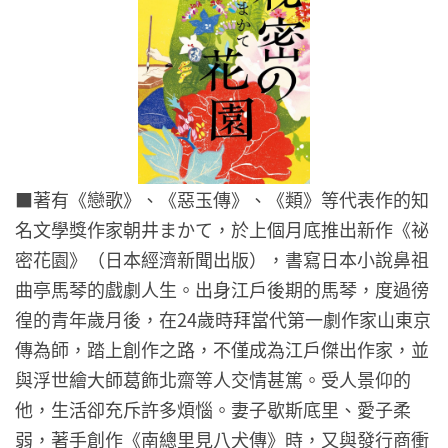
■著有《戀歌》、《惡玉傳》、《類》等代表作的知
名文學獎作家朝井まかて，於上個月底推出新作《祕
密花園》（日本經濟新聞出版），書寫日本小說鼻祖
曲亭馬琴的戲劇人生。出身江戶後期的馬琴，度過徬
徨的青年歲月後，在24歲時拜當代第一劇作家山東京
傳為師，踏上創作之路，不僅成為江戶傑出作家，並
與浮世繪大師葛飾北齋等人交情甚篤。受人景仰的
他，生活卻充斥許多煩惱。妻子歇斯底里、愛子柔
弱，著手創作《南總里見八犬傳》時，又與發行商衝