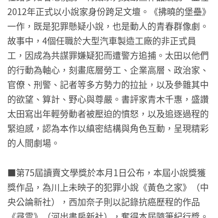
2012年正式以小說家身份跨足文壇。《拂曉的堡壘》
一作，既是犯罪懸疑小說，也是動人的青春群像劇。
故事中，4個任職於大型汽車製造工廠的非正式員
工，因成為共謀罪嫌疑犯而遭警方追捕。太田以他們
的行動為軸心，刻畫底層勞工、企業高層、政治家、
官僚、刑警、記者等多方勢力的拉扯，以及參雜其中
的欲望、算計、野心與尊嚴。書評家青木千惠，盛讚
太田寫出年輕勞動者被壓迫的憤怒，以及追逐過程的
緊迫感，認為本作以縝密結構與角色互動，呈現精彩
的人間劇場。
■第75屆讀賣文學獎於本月1日公布，本屆小說獎獲
獎作品，為川上未映子的犯罪小說《黃色之家》（中
央公論新社），西加奈子則以記錄抗癌歷程的作品
《尋雲》（河出書房新社），奪得本屆隨筆紀行獎。