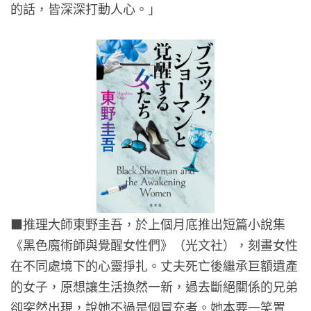
的話，皆深深打動人心。」
■
推理大師東野圭吾，於上個月底推出短篇小說集
《黑色魔術師與覺醒女性們》（光文社），刻畫女性
在不同處境下的心靈掙扎。丈夫死亡後繼承巨額遺產
的女子，原想讓生活換然一新，過去斷絕關係的兄弟
卻突然出現，說她不過是個冒充者。她本要一笑置