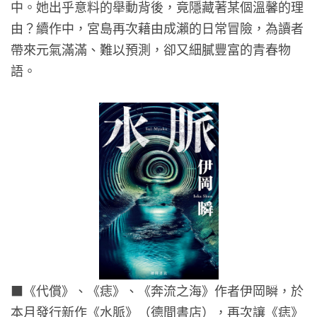
中。她出乎意料的舉動背後，竟隱藏著某個溫馨的理
由？續作中，宮島再次藉由成瀨的日常冒險，為讀者
帶來元氣滿滿、難以預測，卻又細膩豐富的青春物
語。
■
《代償》、《痣》、《奔流之海》作者伊岡瞬，於
本月發行新作《水脈》（德間書店），再次讓《痣》