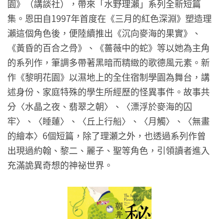
園》（講談社），帶來「水野理瀨」系列全新短篇
集。恩田自1997年首度在《三月的紅色深淵》塑造理
瀨這個角色後，便陸續推出《沉向麥海的果實》、
《黃昏的百合之骨》、《薔薇中的蛇》等以她為主角
的系列作，筆調多帶著黑暗而精緻的歌德風元素。新
作《黎明花園》以濕地上的全住宿制學園為舞台，講
述身份、家庭特殊的學生所經歷的怪異事件。故事共
分〈水晶之夜、翡翠之朝〉、〈漂浮於麥海的囚
牢〉、〈睡蓮〉、〈丘上行船〉、〈月觸〉、〈無畫
的繪本〉6個短篇，除了理瀬之外，也透過系列作曾
出現過約翰、黎二、麗子、聖等角色，引領讀者進入
充滿詭異奇想的神祕世界。