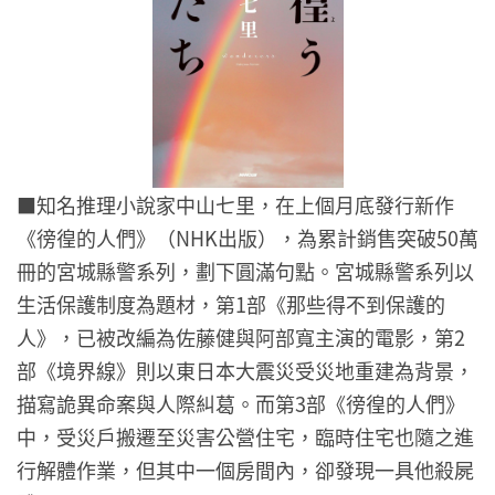
■
知名推理小說家中山七里，在上個月底發行新作
《徬徨的人們》（NHK出版），為累計銷售突破50萬
冊的宮城縣警系列，劃下圓滿句點。宮城縣警系列以
生活保護制度為題材，第1部《那些得不到保護的
人》，已被改編為佐藤健與阿部寬主演的電影，第2
部《境界線》則以東日本大震災受災地重建為背景，
描寫詭異命案與人際糾葛。而第3部《徬徨的人們》
中，受災戶搬遷至災害公營住宅，臨時住宅也隨之進
行解體作業，但其中一個房間內，卻發現一具他殺屍