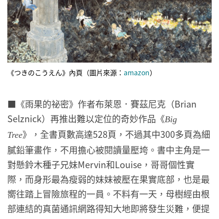
《つきのこうえん》內頁（圖片來源：
amazon
）
■《雨果的祕密》作者布萊恩．賽茲尼克（Brian
Selznick）再推出難以定位的奇妙作品《
Big
》，全書頁數高達528頁，不過其中300多頁為細
Tree
膩鉛筆畫作，不用擔心被閱讀量壓垮。書中主角是一
對懸鈴木種子兄妹Mervin和Louise，哥哥個性實
際，而身形最為瘦弱的妹妹被壓在果實底部，也是最
嚮往踏上冒險旅程的一員。不料有一天，母樹經由根
部連結的真菌通訊網路得知大地即將發生災難，便提