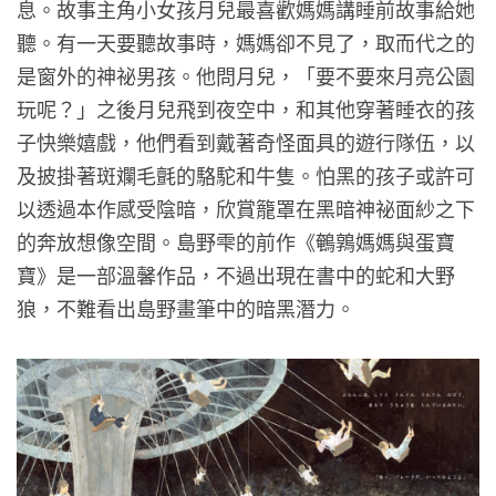
息。故事主角小女孩月兒最喜歡媽媽講睡前故事給她
聽。有一天要聽故事時，媽媽卻不見了，取而代之的
是窗外的神祕男孩。他問月兒，「要不要來月亮公園
玩呢？」之後月兒飛到夜空中，和其他穿著睡衣的孩
子快樂嬉戲，他們看到戴著奇怪面具的遊行隊伍，以
及披掛著斑斕毛氈的駱駝和牛隻。怕黑的孩子或許可
以透過本作感受陰暗，欣賞籠罩在黑暗神祕面紗之下
的奔放想像空間。島野雫的前作《鵪鶉媽媽與蛋寶
寶》是一部溫馨作品，不過出現在書中的蛇和大野
狼，不難看出島野畫筆中的暗黑潛力。