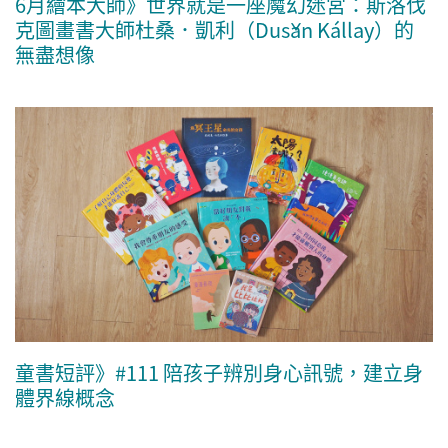
6月繪本大師》世界就是一座魔幻迷宮：斯洛伐
克圖畫書大師杜桑．凱利（Dušan Kállay）的
無盡想像
童書短評》#111 陪孩子辨別身心訊號，建立身
體界線概念