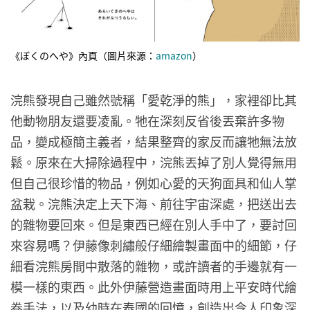
《ぼくのへや》內頁（圖片來源：
amazon
）
浣熊發現自己雖然號稱「愛乾淨的熊」，家裡卻比其
他動物朋友還要凌亂。牠在深刻反省後丟棄許多物
品，變成極簡主義者，結果整齊的家反而讓牠無法放
鬆。原來在大掃除過程中，浣熊丟掉了別人覺得無用
但自己很珍惜的物品，例如心愛的天狗面具和仙人掌
盆栽。浣熊決定上天下海、前往宇宙深處，把送出去
的雜物要回來。但是東西已經在別人手中了，要討回
來容易嗎？伊藤像刺繡般仔細繪製畫面中的細節，仔
細看浣熊房間中散落的雜物，或許讀者的手邊就有一
模一樣的東西。此外伊藤營造畫面時用上平安時代繪
卷手法，以及幼時在泰國的回憶，創造出令人印象深