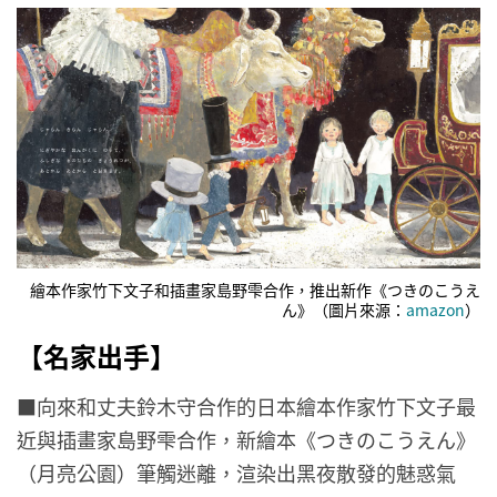
繪本作家竹下文子和插畫家島野雫合作，推出新作《つきのこうえ
ん》（圖片來源：
amazon
）
【名家出手】
■向來和丈夫鈴木守合作的日本繪本作家竹下文子最
近與插畫家島野雫合作，新繪本《つきのこうえん》
（月亮公園）筆觸迷離，渲染出黑夜散發的魅惑氣