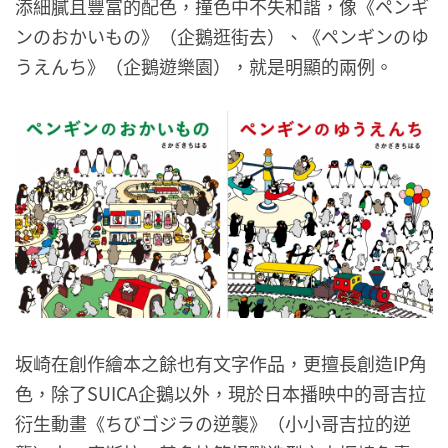
添細膩且豐富的配色，撞色中不失和諧，像《ペンギ
ンのおかいもの》（企鵝逛街去）、《ペンギンのゆ
うえんち》（企鵝遊樂園），就是明顯的兩例。
坂崎在創作繪本之餘也有文字作品，更擅長創造IP角
色，除了SUICA企鵝以外，現於日本播映中的哥吉拉
衍生動畫《ちびゴジラの逆襲》（小小哥吉拉的逆