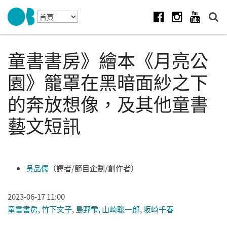
Skip to navigation
移至主內容
Facebook
Instagram
Youtube
童書書房》繪本《月亮公
園》籠罩在黑暗面紗之下
的奔放想像，及其他童書
藝文短訊
吳品儒
（譯者/節目企劃/創作者）
2023-06-17 11:00
童書書房
,
竹下文子
,
島野雫
,
山崎聡一郎
,
坂崎千春