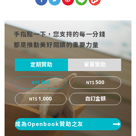
分享
分享
分享
到Fa
到T
到微
手指點一下，您支持的每一分錢
cebo
witt
博
都是推動美好閱讀的重要力量
ok
er
定期贊助
單筆贊助
300
500
1,000
成為Openbook贊助之友