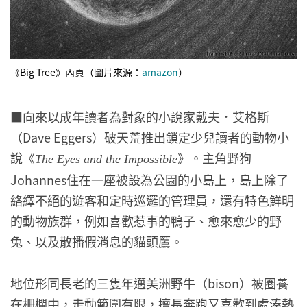
《Big Tree》內頁（圖片來源：
amazon
）
■向來以成年讀者為對象的小說家戴夫．艾格斯
（Dave Eggers）破天荒推出鎖定少兒讀者的動物小
說《
》。主角野狗
The Eyes and the Impossible
Johannes住在一座被設為公園的小島上，島上除了
絡繹不絕的遊客和定時巡邏的管理員，還有特色鮮明
的動物族群，例如喜歡惹事的鴨子、愈來愈少的野
兔、以及散播假消息的貓頭鷹。
地位形同長老的三隻年邁美洲野牛（bison）被圈養
在柵欄中，走動範圍有限，擅長奔跑又喜歡到處湊熱