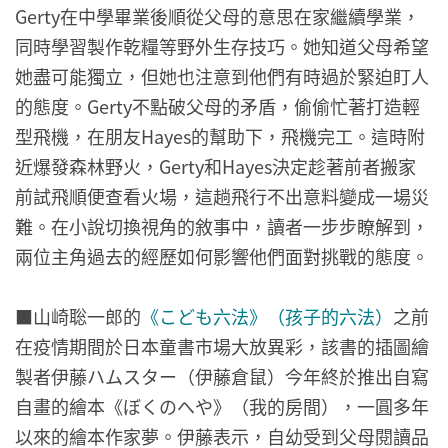
Gerty在中學畢業後順從父母的意思在家繼續學業，
同時學習製作乾糧等野外生存技巧。她知道父母希望
她盡可能獨立，但她也注意到他們有時過於緊迫盯人
的態度。Gerty不點破父母的矛盾，偷偷忙著打造輕
型飛機，在朋友Hayes的幫助下，飛機完工。這時附
近爆發森林野火，Gerty和Hayes決定趁著前者搬家
前試飛順便查看火場，這趟飛行不出意料變成一場災
難。在小說切換視角的敘事中，讀者一步步瞭解到，
兩位主角過去的經歷如何影響他們面對挑戰的態度。
■山崎聡一郎的
《こども六法》（孩子的六法）
之前
在疫情期間於日本童書市場大放異彩，該書的插圖繪
製者伊藤ハムスター（伊藤倉鼠）今年終於推出自寫
自畫的繪本《ぼくのへや》（我的房間），一圓多年
以來的繪本作家夢。伊藤表示，自幼受到父母閱讀品