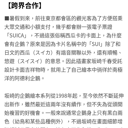
【跨界合作】
■暑假到來，前往東京都會區的觀光客為了方便搭乘
大眾交通和小額支付，幾乎都會辦一張電子票證
「SUICA」，不過這張俗稱西瓜卡的卡面上，為什麼
會有企鵝？原來是因為卡片名稱中的「SUI」除了和
日文的西瓜（スイカ）有諧音關聯以外，還有順暢、
悠遊（スイスイ）的意思。因此插畫家坂崎千春受託
設計卡面吉祥物時，就用上了自己繪本中徜徉於南極
洋的阿德利企鵝。
坂崎的企鵝繪本系列從1998年起，至今依然不斷延伸
出新作，雖然最近這兩年沒有續作，但不失為從頭開
始複習的好機會。一般來說通常企鵝身上只有黑白兩
色（幼鳥和某些品種例外），不過坂崎在畫面細節增