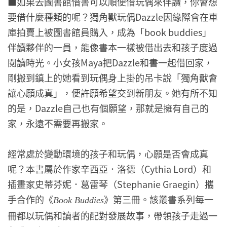
■如果去圖書館借書可以順便借玩偶來伴讀，你會想
要借什麼種類的呢？獨角獸玩偶Dazzle因緣際會在車
庫拍賣上被圖書館員購入，成為「book buddies」
伴讀夥伴的一員，能像書本一樣被借出去和孩子度過
閱讀時光。小女孩Maya把Dazzle和書一起借回家，
剛搬到鎮上的她看到玩偶身上掛的吊卡說「獨角獸會
讓心願成真」，便許願希望交到新朋友。她有所不知
的是，Dazzle自己也有個願望，那就是擁有自己的
家，永遠不需要再搬家。
經常處於變動環境的孩子和玩偶，心願是否會成真
呢？本書屬於作家辛西亞．洛德（Cythia Lord）和
插畫家史蒂芬妮．葛雷琴（Stephanie Graegin）攜
手合作的《
》第三冊。該叢書系列每一
Book Buddies
冊都以玩偶和讀者的配對發展故事，帶領孩子走過一