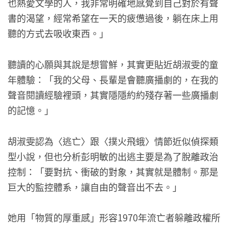
也熱愛文學的人，我非常明確地感覺到自己對於有聲
書的渴望，經常希望在一天的疲憊過後，躺在床上用
聽的方式去吸收東西。」
聽讀的心願與其說是想嘗鮮，其實更貼近胡淑雯的童
年體驗：「我的父母、長輩是會聽廣播劇的，在我的
聲音閱讀經驗裡頭，其實隱隱約約殘存著一些廣播劇
的記憶。」
胡淑雯認為〈逃亡〉跟〈撲火飛蛾〉情節近似偵探類
型小說，但也分析彭明敏的出逃主要是為了脫離政治
控制：「要對抗、衝破的對象，其實就是體制。那是
巨大的監控體系，讓自由的聲音出不去。」
她用「物質的厚重感」形容1970年流亡者躲離政權所