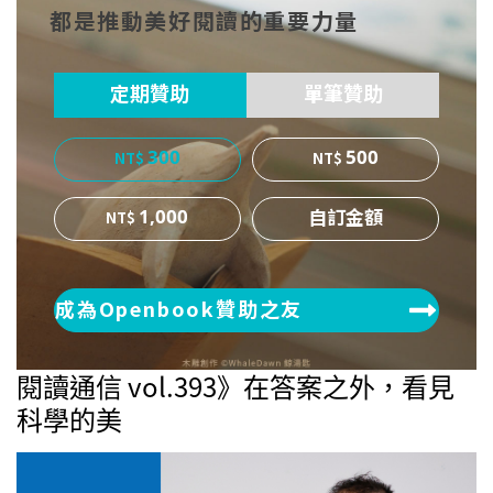
都是推動美好閱讀的重要力量
ok
er
定期贊助
單筆贊助
300
500
1,000
成為Openbook贊助之友
閱讀通信 vol.393》在答案之外，看見
科學的美