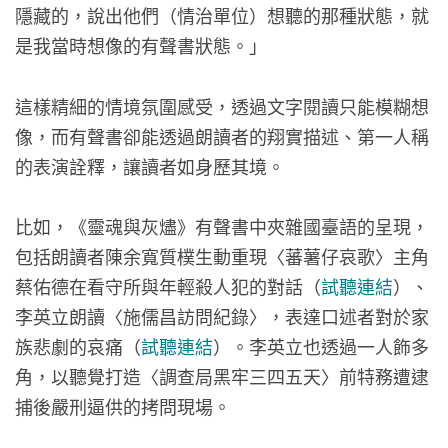
隱藏的，說出他們（情治單位）想聽的那種狀態，就
是我當時想像的有聲書狀態。」
這樣精細的情境氛圍感受，透過文字閱讀只能模糊想
像，而有聲書卻能透過朗讀者的翔實描述、第一人稱
的表演詮釋，讓讀者如身歷其境。
比如，《靈魂與灰燼》有聲書中夾雜國臺語的呈現，
包括朗讀者陳余寬質樸生動重現〈蕃薯仔哀歌〉主角
蔡佑德在看守所與年輕殺人犯的對話（
試聽連結
）、
李英立朗讀〈施儒昌訪問紀錄〉，表達口述者對於家
族悲劇的哀痛（
試聽連結
）。李英立也透過一人飾多
角，以聽覺打造〈調查局黑牢三四五天〉前特務遭逮
捕後嚴刑逼供的拷問現場。