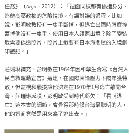
任務》（
，2012）：「裡面同樣都有偽造身分、
Argo
逃離高壓政權的危險情境，有諜對諜的過程。比如
說，彭明敏教授有一隻手斷掉，但逃亡出國時怎麼掩
蓋掉他沒有一隻手、使用日本人護照出境？除了變裝
還需要偽造照片，照片上還要有日本海關壓的入境鋼
印戳記。」
莊瑞琳補充，彭明敏在1964年因和學生合寫《台灣人
民自救運動宣言》遭逮，在國際輿論壓力下隔年獲特
赦，但監視和騷擾讓他決定在1970年1月逃亡離開台
灣。莊瑞琳感嘆，彭明敏受到時代虧欠：「看《逃
亡》這本書的細節，會覺得那時候台灣最聰明的人，
他的智商竟然是用來為了逃出去。」