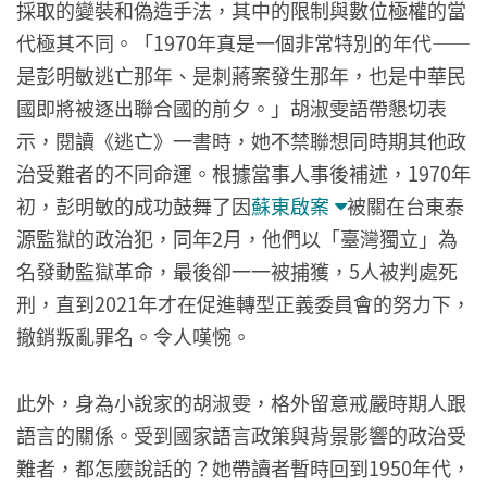
採取的變裝和偽造手法，其中的限制與數位極權的當
代極其不同。「1970年真是一個非常特別的年代——
是彭明敏逃亡那年、是刺蔣案發生那年，也是中華民
國即將被逐出聯合國的前夕。」胡淑雯語帶懇切表
示，閱讀《逃亡》一書時，她不禁聯想同時期其他政
治受難者的不同命運。根據當事人事後補述，1970年
初，彭明敏的成功鼓舞了因
蘇東啟案
被關在台東泰
源監獄的政治犯，同年2月，他們以「臺灣獨立」為
名發動監獄革命，最後卻一一被捕獲，5人被判處死
刑，直到2021年才在促進轉型正義委員會的努力下，
撤銷叛亂罪名。令人嘆惋。
此外，身為小說家的胡淑雯，格外留意戒嚴時期人跟
語言的關係。受到國家語言政策與背景影響的政治受
難者，都怎麼說話的？她帶讀者暫時回到1950年代，