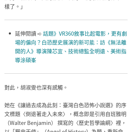
樣了。」
延伸閱讀
➪
話題》VR360敘事比起電影，更有劇
場的偏向？白恐歷史展演的新可能：訪《無法離
開的人》導演陳芯宜、技術總監全明遠、美術指
導涂碩峯
對此，胡淑雯也深有感觸。
她在《讓過去成為此刻：臺灣白色恐怖小說選》的序
文標題〈倒退著走入未來〉，概念即是引用自班雅明
（Walter Benjamin） 撰寫的〈歷史哲學論綱〉裡，
以「歷史天使」（Angel of History）為題，重新命