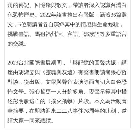
角的傳記、回憶錄與散文，帶讀者深入認識台灣白
色恐怖歷史。
2022
年該書推出有聲版，涵蓋
36
篇選
文，
6
位朗讀者各自演繹其中的情感與生命經驗，
挑戰臺語、馬祖福州話、客語、鄒族語等多重語言
的交織。
2023
台北國際書展期間，「與記憶的回聲共振」講
座由胡淑雯與《靈魂與灰燼》有聲書朗讀者張心哲
對談，從出版、文學與聲音表演等面向切入白色恐
怖文學。張心哲更一人分飾多角、現聲示範其中描
述彭明敏逃亡的〈撲火飛蛾〉片段。本文為活動菁
華摘要，在即將迎來二二八事件
76
周年的此刻，邀
請大家一同來聽讀。