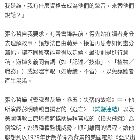
我是誰，我有什麼資格去成為他們的聲音，來替他們
說話？」
張心哲自我要求，有聲書錄製前，得先站在讀者身分
去理解故事，讓想法自由萌芽。接著再思考如何畫分
篇幅，讓不同段落能量得以延續。最後則是進行潤
稿，避掉多義同音詞（如「記述／技術」、「植物／
職務」）或艱澀字眼（如賡續、不啻），以免讓聽者
產生混淆。
張心哲舉《靈魂與灰燼．卷五：失落的故鄉》中，他
所演繹彭明敏親自撰寫的〈逃亡〉（
試聽連結
）以及
美國傳教士唐培禮將協助過程寫成的〈撲火飛蛾〉為
例說明，逃過種種監視威脅，順利離國的過程，讓他
聯想到以1979年伊朗革命為背景的美國電影《亞果出