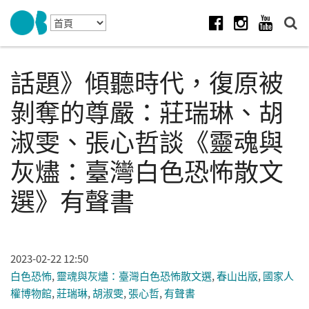
Skip to navigation
移至主內容
Facebook
Instagram
Youtube
話題》傾聽時代，復原被
剝奪的尊嚴：莊瑞琳、胡
淑雯、張心哲談《靈魂與
灰燼：臺灣白色恐怖散文
選》有聲書
2023-02-22 12:50
白色恐怖
,
靈魂與灰燼：臺灣白色恐怖散文選
,
春山出版
,
國家人
權博物館
,
莊瑞琳
,
胡淑雯
,
張心哲
,
有聲書