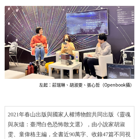
左起：莊瑞琳、胡淑雯、張心哲（Openbook攝）
2021
年春山出版與國家人權博物館共同出版《靈魂
與灰燼：臺灣白色恐怖散文選》，由小說家胡淑
雯、童偉格主編，全書近
90
萬字、收錄
47
篇不同視