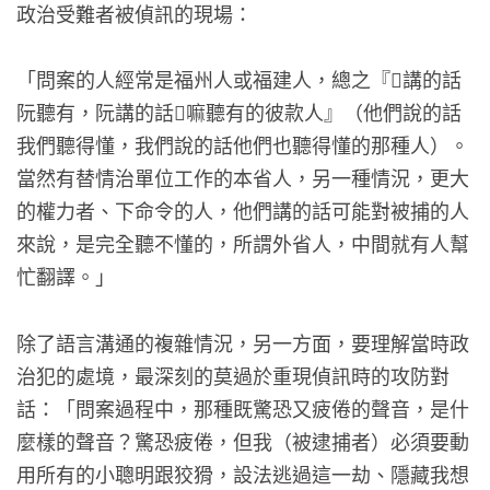
政治受難者被偵訊的現場：
「問案的人經常是福州人或福建人，總之『𪜶講的話
阮聽有，阮講的話𪜶嘛聽有的彼款人』（他們說的話
我們聽得懂，我們說的話他們也聽得懂的那種人）。
當然有替情治單位工作的本省人，另一種情況，更大
的權力者、下命令的人，他們講的話可能對被捕的人
來說，是完全聽不懂的，所謂外省人，中間就有人幫
忙翻譯。」
除了語言溝通的複雜情況，另一方面，要理解當時政
治犯的處境，最深刻的莫過於重現偵訊時的攻防對
話：「問案過程中，那種既驚恐又疲倦的聲音，是什
麼樣的聲音？驚恐疲倦，但我（被逮捕者）必須要動
用所有的小聰明跟狡猾，設法逃過這一劫、隱藏我想