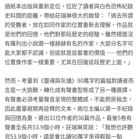
過紙本出版與重新定位，拉近了讀者與白色恐怖紀錄
史料間的距離，帶給莊瑞琳很大的啟發：「過去所謂
的受難者，放在如同作家的位置重新去理解，作品就
是他們的回憶，他們對那段歷史的經驗。雖然裡面沒
有羅列出小說選一樣赫赫有名的作家，大部分名字可
能大家都不認識，但這就是這套書的價值——他們的
位置像作家一樣重要，尤其在回復這段歷史上面。」
然而，考量到《靈魂與灰燼》90萬字的篇幅對讀者而
言是一大挑戰，轉化成有聲書型態成了另一種選擇。
有聲書必須考量聲音呈現的整體感，不能照原稿念，
因此盡量避開再詮釋的文本。兩位主編以第一手紀錄
與回憶為重，選出31位作者的36篇作品，最後5卷有
聲書全長共53.9個小時。莊瑞琳笑說：「我想也許聽
完53.9個小時，還是會比讀90萬字來得輕鬆一點