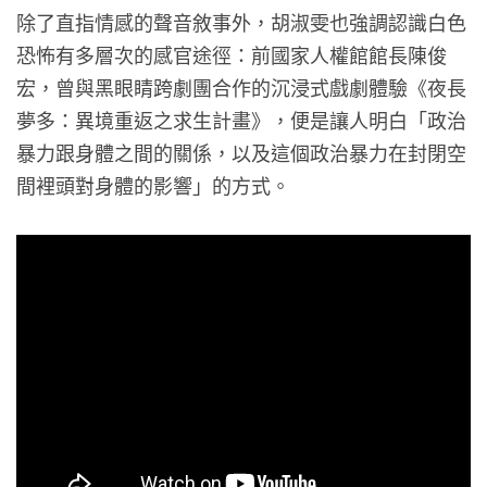
除了直指情感的聲音敘事外，胡淑雯也強調認識白色
恐怖有多層次的感官途徑：前國家人權館館長陳俊
宏，曾與黑眼睛跨劇團合作的沉浸式戲劇體驗《夜長
夢多：異境重返之求生計畫》，便是讓人明白「政治
暴力跟身體之間的關係，以及這個政治暴力在封閉空
間裡頭對身體的影響」的方式。