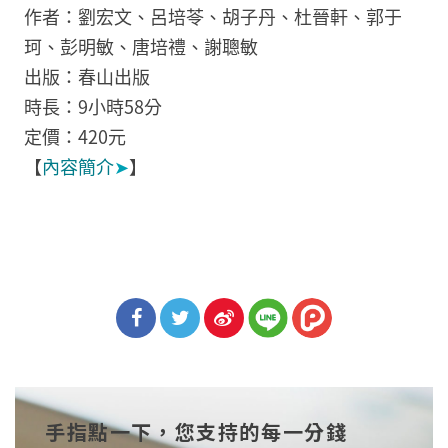
作者：劉宏文、呂培苓、胡子丹、杜晉軒、郭于
珂、彭明敏、唐培禮、謝聰敏
出版：春山出版
時長：9小時58分
定價：420元
【
內容簡介
➤
】
分享
分享
分享
到Fa
到T
到微
手指點一下，您支持的每一分錢
cebo
witt
博