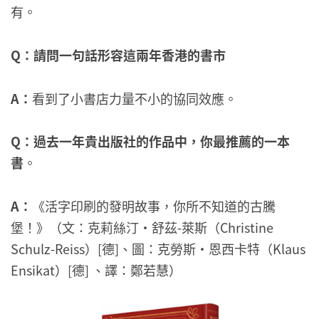
有。
Q
：請問一句話形容這兩年香港的書市
A
：
看到了小書店力量不小的協同效應。
Q
：過去一年貴出版社的作品中，你最推薦的一本
書
。
A
：
《活字印刷的發明故事，你所不知道的古騰
堡！》（文：克莉絲汀・舒茲-萊斯（Christine
Schulz-Reiss）[德]、圖：克勞斯・恩西卡特（Klaus
Ensikat）[德] 、譯：鄭若慧）