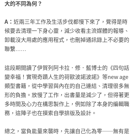
大的不同為何？
A
：
近兩三年工作及生活步伐都慢下來了，覺得是時
候要去清理一下身心靈，減少收看主流媒體的報導、
卸載沒大用處的應用程式，也刪掉通訊錄上不必要的
聯繫
……
這段期間讀了伊賀列阿卡拉．修．藍博士的《四句話
變幸福！實現奇蹟人生的荷歐波諾波諾》等new age
類型書籍，從中學習與內在的自己連結、清理很多無
形的負擔。放慢了工作，出書量是減少了，但得著更
多時間及心力在構思製作上，例如除了本身的編輯職
務，這陣子也在摸索自學排版及設計。
總之，當負能量來襲時，先讓自己化為零──無有是