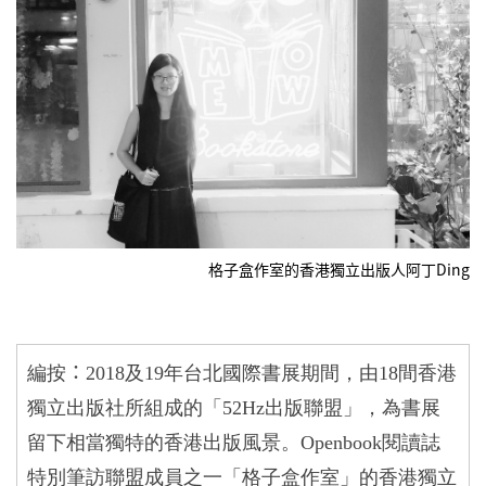
格子盒作室的香港獨立出版人阿丁Ding
：
編按
2018
及
19
年台北國際書展期間，由
18
間香港
獨立出版社所組成的「
52Hz
出版聯盟」，為書展
留下相當獨特的香港出版風景。
Openbook
閱讀誌
特別筆訪聯盟成員之一「格子盒作室」的香港獨立