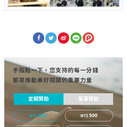
分享
分享
分享
到Fa
到T
到微
手指點一下，您支持的每一分錢
cebo
witt
博
都是推動美好閱讀的重要力量
ok
er
定期贊助
單筆贊助
300
500