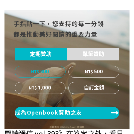
分享
分享
分享
到Fa
到T
到微
手指點一下，您支持的每一分錢
cebo
witt
博
都是推動美好閱讀的重要力量
ok
er
定期贊助
單筆贊助
300
500
1,000
成為Openbook贊助之友
閱讀通信 vol.393》在答案之外，看見