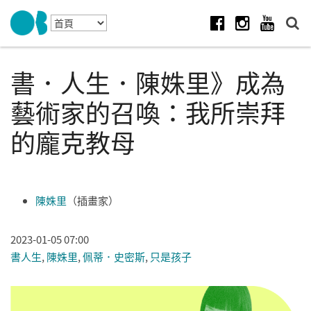
Skip to navigation
移至主內容
Facebook
Instagram
Youtube
書．人生．陳姝里》成為
藝術家的召喚：我所崇拜
的龐克教母
陳姝里
（插畫家）
2023-01-05 07:00
書人生
,
陳姝里
,
佩蒂．史密斯
,
只是孩子