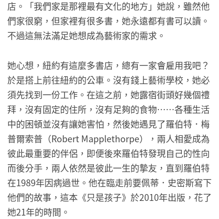
店。「我們家是那裡最有文化的地方」她說，雖然他
們家很窮，但家裡有很多書，她永遠都有書可以讀。
不過這無法滿足她想成為藝術家的需求。
她心想，紐約有這麼多書店，總有一家會雇用我吧？
於是搭上前往紐約的公車。沒有錢上藝術學校，她必
須先找到一份工作。在這之前，她露宿街頭好幾個禮
拜，沒有固定的住所，沒有足夠的食物⋯⋯各種生活
中的困頓並沒有讓她害怕，然後她遇見了羅伯特．梅
普爾索普（Robert Mapplethorpe），兩人相愛成為
彼此最重要的伴侶，即便後來羅伯特發現自己的性向
而後分手，兩人依然是彼此一生的摯友，直到羅伯特
在1989年因病過世。他在臨走前要佩蒂．史密斯寫下
他們的故事，這本《只是孩子》於2010年出版，花了
她21年的時間。