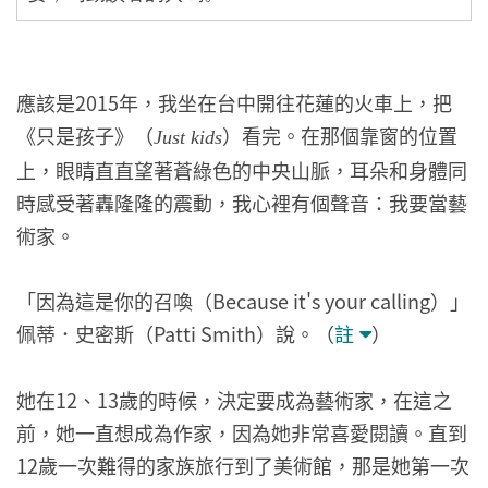
應該是2015年，我坐在台中開往花蓮的火車上，把
《只是孩子》（
）看完。在那個靠窗的位置
Just kids
上，眼睛直直望著蒼綠色的中央山脈，耳朵和身體同
時感受著轟隆隆的震動，我心裡有個聲音：我要當藝
術家。
「因為這是你的召喚（Because it's your calling）」
佩蒂．史密斯（Patti Smith）說。（
註
）
她在12、13歲的時候，決定要成為藝術家，在這之
前，她一直想成為作家，因為她非常喜愛閱讀。直到
12歲一次難得的家族旅行到了美術館，那是她第一次