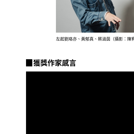
左起劉珞亦、黃郁真、蔡涵茵（攝影：陳
▉獲獎作家感言