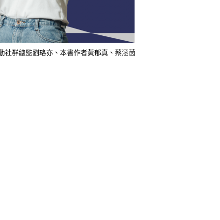
動社群總監劉珞亦、本書作者黃郁真、蔡涵茵