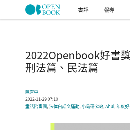
Skip to navigation
移至主內容
書評
報導
2022Openbook
刑法篇、民法篇
陳宥中
2022-11-29 07:10
童話陪審團
,
法律白話文運動
,
小島研究站
,
Ahui
,
年度好