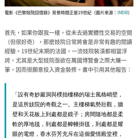
電影《巴黎妓院回憶錄》背景時間正是19世紀（圖片來源：
IMDB
）
首先，如果你跟我一樣，從未去過實體性交易的空間
（但很好奇），那麽妓院日常將會是非常有趣的閱讀
經驗。19世紀末期的法國，一流妓院裝潢都相當浮
誇，尤其是大型妓院亟欲在萬國博覽會之際大賺一
筆，因而很願意投入資金裝修。書中引用其他報告：
「設有奇妙巖洞與樸拙樓梯的瑞士風格峭壁，
是這所妓院的奇觀之一。主樓梯氣勢壯觀，牆
壁和天花板上到處都是鏡子；房間隨地都是柔
軟的厚地毯，到處都是幃幔掛毯，到處都是耀
眼的電燈，香水芬芳充斥在這個愛情殿堂裡，