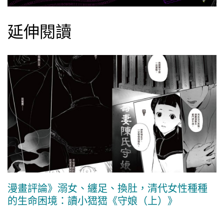
延伸閱讀
漫畫評論》溺女、纏足、換肚，清代女性種種
的生命困境：讀小峱峱《守娘（上）》