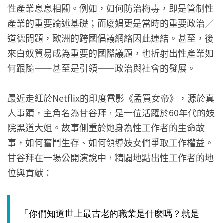
性產業息息相關。例如，如何防治梅毒，即是管制性
產業的重要論述基礎；而廢娼更是當時的重要政治／
道德問題，歐洲的跨國倡議網絡因此連結。甚至，後
來白奴貿易成為重要的國際議題，也折射出性產業如
何跟隨——甚至是引領——政治與社會的發展。
最近走紅於Netflix的印度電影《孟買女帝》，源於真
人事蹟，主角名為甘谷拜，是一位活躍於60年代的妓
院黑道大姐。故事側重於她身為性工作者的生命故
事，如何奮鬥生存、如何領導妓女們爭取工作權益。
甘谷拜在一場公開演說中，精闢地點出性工作者的地
位與貢獻：
「你們知道世上最古老的職業是什麼嗎？就是