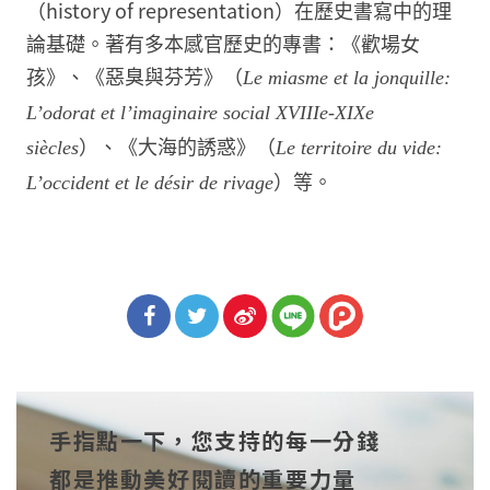
（history of representation）在歷史書寫中的理
論基礎。著有多本感官歷史的專書：《歡場女
孩》、《惡臭與芬芳》（
Le miasme et la jonquille:
L’odorat et l’imaginaire social XVIIIe-XIXe
）、《大海的誘惑》（
siècles
Le territoire du vide:
）等。
L’occident et le désir de rivage
分享
分享
分享
到Fa
到T
到微
手指點一下，您支持的每一分錢
cebo
witt
博
都是推動美好閱讀的重要力量