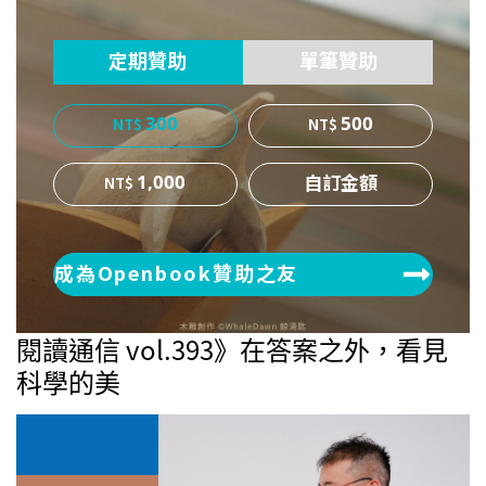
ok
er
定期贊助
單筆贊助
300
500
1,000
成為Openbook贊助之友
閱讀通信 vol.393》在答案之外，看見
科學的美