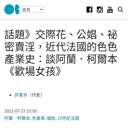
Skip to navigation
移至主內容
Facebook
Instagram
Youtube
話題》交際花、公娼、祕
密賣淫，近代法國的色色
產業史：談阿蘭．柯爾本
《歡場女孩》
許菁芳
（作家）
2022-07-27 10:30
阿蘭．柯爾本
,
性產業
,
娼妓
,
19世紀法國