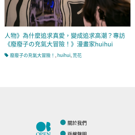
人物》為什麼追求真愛，變成追求高潮？專訪
《廢廢子の充氣大冒險！》漫畫家huihui
廢廢子の充氣大冒險！
,
huihui
,
荒花
關於我們
版權聲明