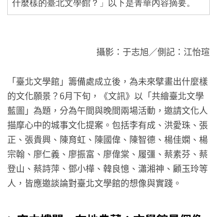
什麼樣的臺北文學館？」以下是菁華內容摘要。
攝影：于志旭／側記：江怡瑄
「臺北文學館」籌備處成立後，為未來擘畫出什麼樣
的文化願景？6月下旬，《文訊》以「共繪臺北文學
藍圖」為題，分為午間與晚間兩場活動，邀請文化人
描摩心中的城事文化提案。包括李有成、洪愛珠、張
正、張貴興、陳育虹、陳國偉、陳智德、楊佳嫻、楊
宗翰、廖仁義、廖振富、廖偉棠、履彊、蔡素芬、蔡
登山、蔡詩萍、鄧小樺、韓良憶、瀟湘神、顧玉玲等
人，皆應邀談論對臺北文學館的想像與實踐。