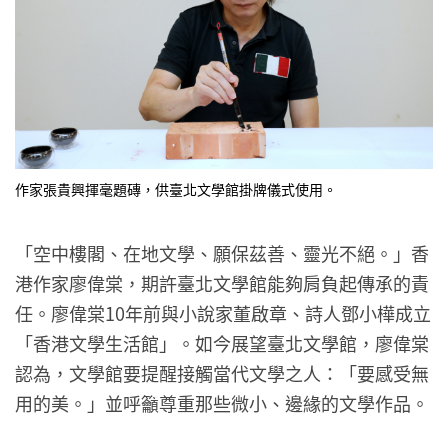
作家張貴興揮毫題磚，供臺北文學館掛牌儀式使用。
「空中樓閣、在地文學、願保茲善、靈光不絕。」香
港作家廖偉棠，期許臺北文學館能夠肩負起傳承的責
任。廖偉棠10年前與小說家董啟章、詩人鄧小樺成立
「香港文學生活館」。如今展望臺北文學館，廖偉棠
認為，文學館要提醒接觸當代文學之人：「要感受無
用的美。」並呼籲尊重那些微小、邊緣的文學作品。