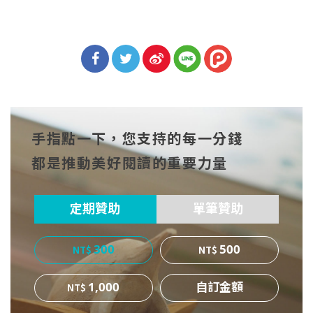
分享
分享
分享
到Fa
到T
到微
手指點一下，您支持的每一分錢
cebo
witt
博
都是推動美好閱讀的重要力量
ok
er
定期贊助
單筆贊助
300
500
1,000