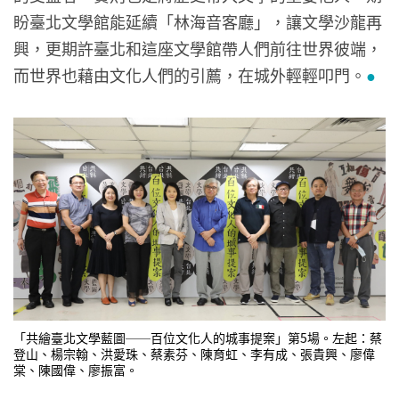
盼臺北文學館能延續「林海音客廳」，讓文學沙龍再
興，更期許臺北和這座文學館帶人們前往世界彼端，
而世界也藉由文化人們的引薦，在城外輕輕叩門。
●
「共繪臺北文學藍圖──百位文化人的城事提案」第5場。左起：蔡
登山、楊宗翰、洪愛珠、蔡素芬、陳育虹、李有成、張貴興、廖偉
棠、陳國偉、廖振富。