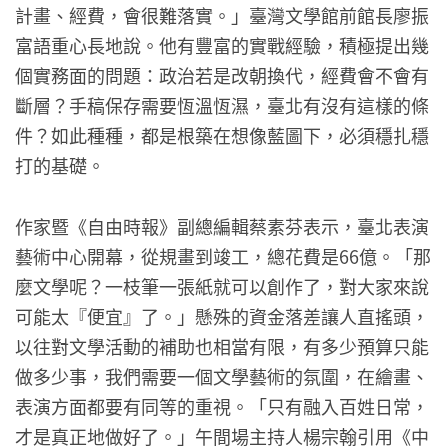
計畫、經費，會很難落實。」臺灣文學館前館長廖振
富語重心長地說。他有豐富的實戰經驗，積極提出幾
個實務面的問題：政治若是改朝換代，經費會不會有
斷層？手稿保存需要恆溫恆濕，臺北有沒有這樣的條
件？如此種種，都是根築在想像藍圖下，必須穩扎穩
打的基礎。
作家暨《自由時報》副總編輯蔡素芬表示，臺北表演
藝術中心開幕，從規畫到竣工，總花費是66億。「那
麼文學呢？一枝筆一張紙就可以創作了，對大家來說
可能太『便宜』了。」懸殊的資金落差讓人直搖頭，
以往對文學活動的補助也相當有限，有多少預算只能
做多少事，我們需要一個文學藝術的氛圍，在繪畫、
表演方面都要有同等的重視。「只有融入百姓日常，
才是真正地做好了。」午間場主持人楊宗翰引用《中