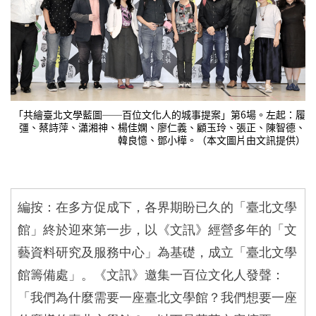
「共繪臺北文學藍圖──百位文化人的城事提案」第6場。左起：履
彊、蔡詩萍、瀟湘神、楊佳嫻、廖仁義、顧玉玲、張正、陳智德、
韓良憶、鄧小樺。（本文圖片由文訊提供）
編按：在多方促成下，各界期盼已久的「臺北文學
館」終於迎來第一步，以《文訊》經營多年的「文
藝資料研究及服務中心」為基礎，成立「臺北文學
館籌備處」。《文訊》邀集一百位文化人發聲：
「我們為什麼需要一座臺北文學館？我們想要一座