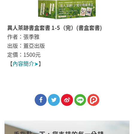
異人茶跡書盒套書 1-5（完）(書盒套書)
作者：張季雅
出版：蓋亞出版
定價：1500元
【
內容簡介
➤
】
分享
分享
分享
到Fa
到T
到微