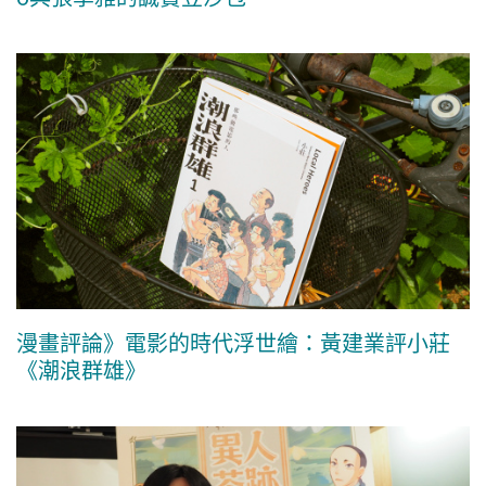
漫畫評論》電影的時代浮世繪：黃建業評小莊
《潮浪群雄》