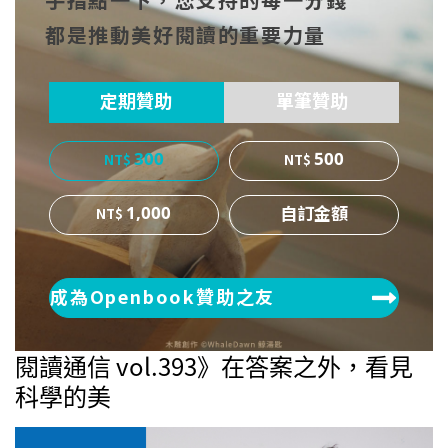
手指點一下，您支持的每一分錢
cebo
witt
博
都是推動美好閱讀的重要力量
ok
er
定期贊助
單筆贊助
300
500
1,000
成為Openbook贊助之友
閱讀通信 vol.393》在答案之外，看見
科學的美