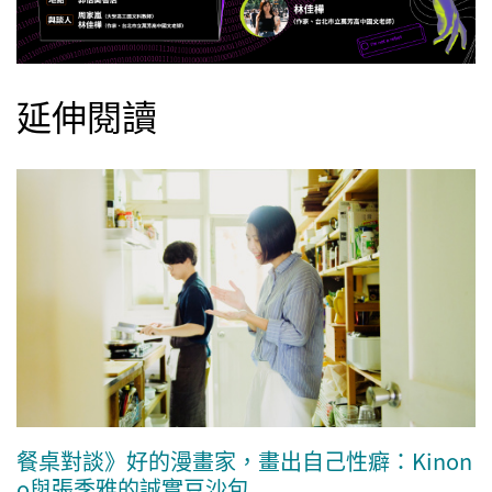
延伸閱讀
餐桌對談》好的漫畫家，畫出自己性癖：Kinon
o與張季雅的誠實豆沙包