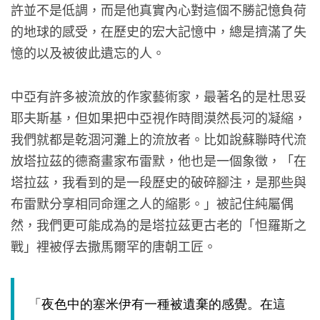
許並不是低調，而是他真實內心對這個不勝記憶負荷
的地球的感受，在歷史的宏大記憶中，總是擠滿了失
憶的以及被彼此遺忘的人。
中亞有許多被流放的作家藝術家，最著名的是杜思妥
耶夫斯基，但如果把中亞視作時間漠然長河的凝縮，
我們就都是乾涸河灘上的流放者。比如說蘇聯時代流
放塔拉茲的德裔畫家布雷默，他也是一個象徵，「在
塔拉茲，我看到的是一段歷史的破碎腳注，是那些與
布雷默分享相同命運之人的縮影。」被記住純屬偶
然，我們更可能成為的是塔拉茲更古老的「怛羅斯之
戰」裡被俘去撒馬爾罕的唐朝工匠。
「夜色中的塞米伊有一種被遺棄的感覺。在這