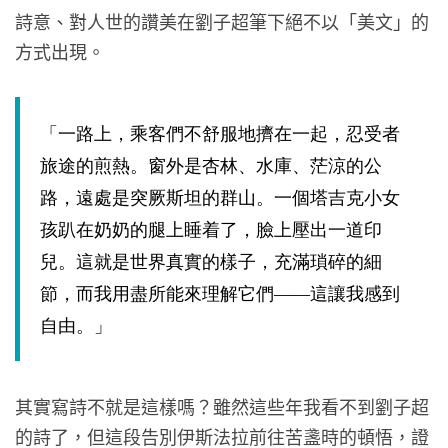
詩意、對人世的讚美在劉子超筆下絕不以「美文」的
方式出現。
「一路上，乘客們不舒服地擠在一起，忍受者
旅途的煎熱。窗外是杏林、水庫、茫涼的公
路，遠處是突厥斯坦的群山。一個塔吉克小女
孩趴在奶奶的腿上睡着了，臉上壓出一道印
兒。這就是世界真實的樣子，充滿瑣碎的細
節，而我用盡所能來理解它們——這讓我感到
自由。」
其實寫詩不就是這樣嗎？雖然這些年我看不到劉子超
的詩了，但這段告別伊斯法拉前往苦盞時的頓悟，證