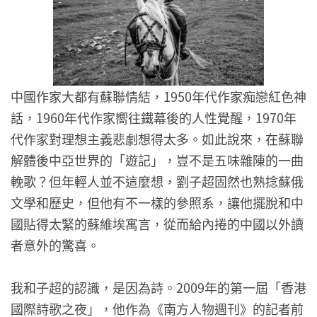
中國作家大都有蘇聯情結，1950年代作家痴戀紅色神
話，1960年代作家嚮往鐵幕後的人性覺醒，1970年
代作家對理想主義悲劇想得太多。如此說來，在蘇聯
解體後中亞世界的「遊記」，豈不是五味雜陳的一曲
輓歌？但年輕人並不這麼想，劉子超固然也熟捻蘇俄
文學和歷史，但他有不一樣的參照系，讓他擺脫和中
國貼得太緊的蘇維埃寓言，從而給內捲的中國以外讀
者意外的驚喜。
我和子超的認識，是因為詩。2009年的第一屆「香港
國際詩歌之夜」，他作為《南方人物週刊》的記者前