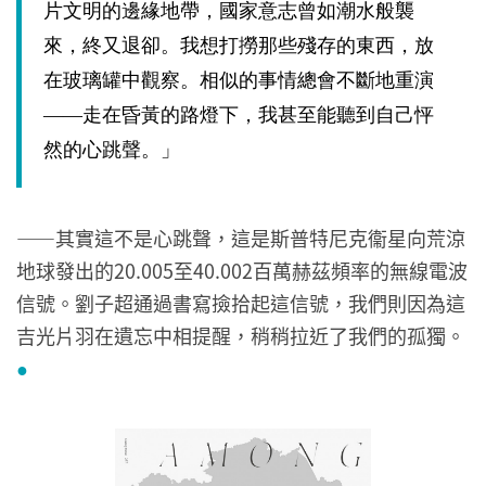
片文明的邊緣地帶，國家意志曾如潮水般襲
來，終又退卻。我想打撈那些殘存的東西，放
在玻璃罐中觀察。相似的事情總會不斷地重演
——走在昏黃的路燈下，我甚至能聽到自己怦
然的心跳聲。」
——其實這不是心跳聲，這是斯普特尼克衞星向荒涼
地球發出的20.005至40.002百萬赫茲頻率的無線電波
信號。劉子超通過書寫撿拾起這信號，我們則因為這
吉光片羽在遺忘中相提醒，稍稍拉近了我們的孤獨。
●