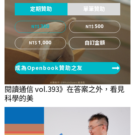
定期贊助
單筆贊助
300
500
1,000
成為Openbook贊助之友
閱讀通信 vol.393》在答案之外，看見
科學的美