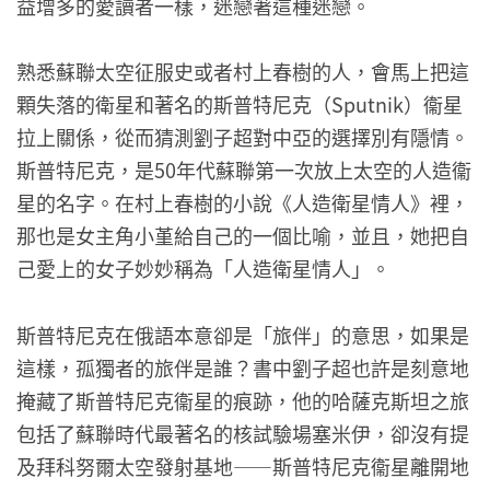
益增多的愛讀者一樣，迷戀著這種迷戀。
熟悉蘇聯太空征服史或者村上春樹的人，會馬上把這
顆失落的衛星和著名的斯普特尼克（Sputnik）衞星
拉上關係，從而猜測劉子超對中亞的選擇別有隱情。
斯普特尼克，是50年代蘇聯第一次放上太空的人造衞
星的名字。在村上春樹的小說《人造衛星情人》裡，
那也是女主角小堇給自己的一個比喻，並且，她把自
己愛上的女子妙妙稱為「人造衛星情人」。
斯普特尼克在俄語本意卻是「旅伴」的意思，如果是
這樣，孤獨者的旅伴是誰？書中劉子超也許是刻意地
掩藏了斯普特尼克衞星的痕跡，他的哈薩克斯坦之旅
包括了蘇聯時代最著名的核試驗場塞米伊，卻沒有提
及拜科努爾太空發射基地——斯普特尼克衞星離開地