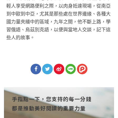
輕人享受網路便利之際，以肉身抵達現場，從南亞
到中歐到中亞，尤其是那些處在世界邊緣、各種大
國力量夾縫中的區域，九年之間，他不斷上路，學
習俄語、烏茲別克語，以便與當地人交談，記下這
些人的故事。
分享
分享
分享
到Fa
到T
到微
手指點一下，您支持的每一分錢
cebo
witt
博
都是推動美好閱讀的重要力量
ok
er