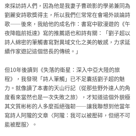
來採訪詩人們，因為他是我妻子曹疏影的學弟兼同為
劉麗安詩歌獎得主，所以我們仨常常在會場外談論詩
歌——後來，我給他的成名作：書寫中歐漫遊的《午
夜降臨前抵達》寫的推薦語也和詩有關：「劉子超以
詩人綿密的筆觸書寫對異域文化之美的敏感，力求延
續作家遊記這個悠長的傳統。」
但10年後讀到《失落的衛星：深入中亞大陸的旅
程》，我發現「詩人筆觸」已不足囊括劉子超的魅
力。就像讀了本書的天山行記（從那些野外達人的角
度看來當然也是一次失敗之旅），才知道這個外貌極
其文質彬彬的人多麼孤絕強韌——讓我聯想到他當年
寫詩人阿隴的文章〈阿隴：我可以被壓碎，但絕不可
能被壓服〉。