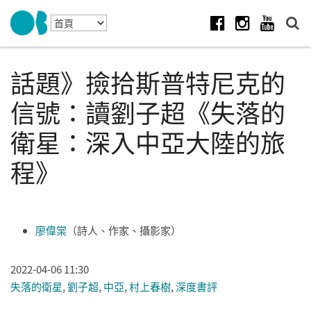
Skip to navigation
移至主內容
Facebook
Instagram
Youtube
話題》撿拾斯普特尼克的
信號：讀劉子超《失落的
衛星：深入中亞大陸的旅
程》
廖偉棠
（詩人、作家、攝影家）
2022-04-06 11:30
失落的衛星
,
劉子超
,
中亞
,
村上春樹
,
深度書評