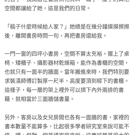
空間都讓給了她，這是我們的日常。
「稿子什麼時候給人家？」她總是在幾分鐘摸摸擦擦
後，離開書房時問一句，再把書房還給我。
一門一窗的四坪小書房，空間不算太充裕。擺上了桌
椅、矮櫃子、攝影器材乾燥箱，能作為書櫃的空間，
也就只有一面半的牆面。當年搬進來時，我們特別要
求裝潢師傅訂製厚一尺半，高度要頂到樑下的書櫃。
這樣子，每一層的架上裡外可以擠下內外兩排的書
籍，就相當於三面牆儲書量。
另外，客房以及女兒房間也各有一面牆的書，家裡的
書本數量不能算多，比起很多學者研究室來說可能不
值一哂，但對一個普通家庭來說，這應該算是很大的