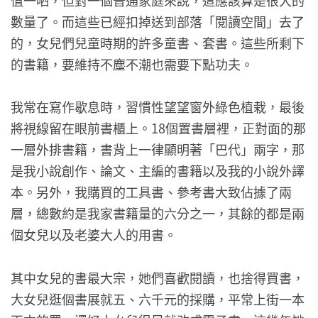
數量了。而這些已經扣掉送到部落「閱讀空間」去了
的，女兒們兒童時期的許多童書、套書。這些所剩下
的書籍，要維持不塵不潮也需要下點功夫。
我常在寫作歇息時，習慣性望望窗外綠色植栽，最後
將視線留在眼前書櫃上。18個置書層裡，正對面的那
一層外排書籍，書背上一律顯明著「巴代」兩字，那
是我小說創作、論文、主編的書籍以及我的小說外譯
本。另外，我購買的工具書、參考書大致佔據了兩
層，總數約是我家書籍量的六分之一，其餘的都是兩
個女兒以及老婆大人的用書。
其中女兒的書最大宗，她們喜歡閱讀，也捨得買書，
大女兒逛個書展就五、六千元的採購，平常上街一本