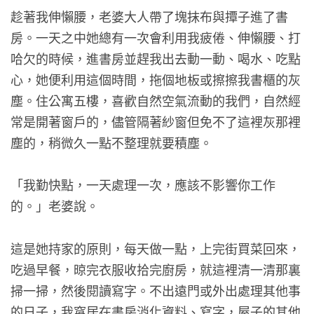
趁著我伸懶腰，老婆大人帶了塊抹布與撢子進了書
房。一天之中她總有一次會利用我疲倦、伸懶腰、打
哈欠的時候，進書房並趕我出去動一動、喝水、吃點
心，她便利用這個時間，拖個地板或擦擦我書櫃的灰
塵。住公寓五樓，喜歡自然空氣流動的我們，自然經
常是開著窗戶的，儘管隔著紗窗但免不了這裡灰那裡
塵的，稍微久一點不整理就要積塵。
「我勤快點，一天處理一次，應該不影響你工作
的。」老婆說。
這是她持家的原則，每天做一點，上完街買菜回來，
吃過早餐，晾完衣服收拾完廚房，就這裡清一清那裏
掃一掃，然後閱讀寫字。不出遠門或外出處理其他事
的日子，我窩居在書房消化資料、寫字，屋子的其他