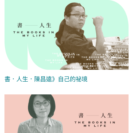
書．人生．陳昌遠》自己的祕境