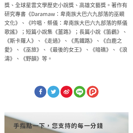
獎、全球星雲文學歷史小說獎、高雄文藝獎。著作有
研究專書《Daramaw：卑南族大巴六九部落的巫覡
文化》、《吟唱．祭儀：卑南族大巴六九部落的祭儀
歌謠》；短篇小說集《薑路》；長篇小說《笛鸛》、
《斯卡羅人》、《走過》、《馬鐵路》、《白鹿之
愛》、《巫旅》、《最後的女王》、《暗礁》、《浪
濤》、《野韻》等。
分享
分享
分享
到Fa
到T
到微
手指點一下，您支持的每一分錢
cebo
witt
博