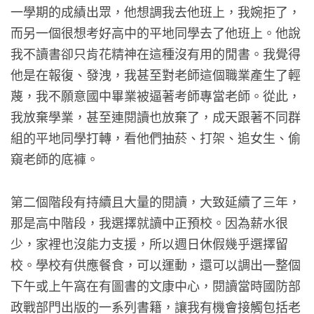
一學期的成績出眾，他想調我去他班上，我婉拒了，
而另一個很想考好高中的平地同學去了他班上。他說
我不讀書卻只肯花精神在這種沒有用的閒書。我覺得
他是在報復、發洩，我甚至對老師這個職業產生了輕
蔑，我不願意國中畢業被逼著考師專當老師。從此，
我放棄學業，甚至連閱讀也放棄了，成天跟著不同群
組的平地同學打轉，看他們抽菸、打架、追女生、偷
窺老師的底褲。
第二個階段有持續且大量的閱讀，大致延續了三年，
那是高中階段，我選擇就讀中正預校。因為薪水很
少，家裡也沒能力支援，所以週日休假幾乎選擇留
校。學校有供應餐食，可以運動，還可以調出一整個
下午或上午窩在有圖書的文康中心，閱讀當時國防部
政戰部門出版的一系列書籍，讓我有機會接觸包括老