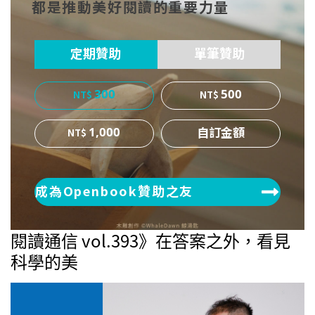
都是推動美好閱讀的重要力量
ok
er
定期贊助
單筆贊助
300
500
1,000
成為Openbook贊助之友
閱讀通信 vol.393》在答案之外，看見
科學的美