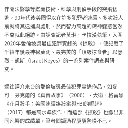
伴隨法醫學等鑑識技術、科學與刑偵手段的突飛猛
進，90年代後美國得以在許多犯罪者連續、多次殺人
前就將其逮捕與處刑，然而智力高超的精神變態當然
不會就此絕跡。由調查記者莫琳．卡拉漢執筆，入圍
2020年愛倫坡獎最佳犯罪實錄的《掠殺》，便記載了
千禧年後最神祕莫測、最完美的「頂級掠食者」以瑟
烈．凱斯（Israel Keyes）的一系列案件調查與研
究。
過往譯介來台的愛倫坡獎最佳犯罪實錄作品，如麥
可．芬克爾的《真實故事》（2006）、大衛．格雷恩
《花月殺手：美國連續謀殺案與FBI的崛起》
（2017）都是高水準傑作，而這部《掠殺》也繳出非
同凡響的成績單，筆者閱讀過程屢屢驚嘆不已。