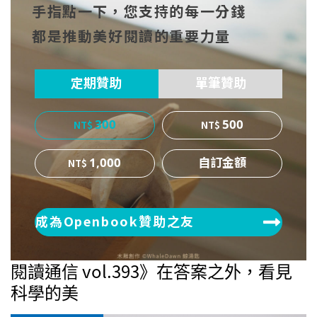
手指點一下，您支持的每一分錢
cebo
witt
博
都是推動美好閱讀的重要力量
ok
er
定期贊助
單筆贊助
300
500
1,000
成為Openbook贊助之友
閱讀通信 vol.393》在答案之外，看見
科學的美