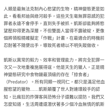
人類是最無法克制內心慾望的生物，精神變態更是如
此。看看邦迪與綠河殺手，這些天生毫無罪惡感的犯
罪者永遠不會停手，直到失手被抓。凱斯卻能夠將慾
望壓抑得更為深層，不但雙面人當得不露破綻，更像
個將領般精確擬定「作戰」計畫，在最適合的時機前
忍耐著不隨便出手，導致死者總以不明失蹤做收。
凱斯以異常的毅力、效率和管理能力，將完全犯罪一
次又一次地重複施展得逞，他是天生的獵人，正是精
神變態研究中食物鏈最頂級的存在「掠食者」
（Predator）。所有同類一視同仁，都只是滿足他血
腥慾望的獵物
凱斯顛覆了世人對連環殺手的認
……
知，比瘋狂的炸彈客與恐怖分子還難以提防。我們又
怎麼知道，生活周遭還潛伏著多少個冷血無情的凱斯