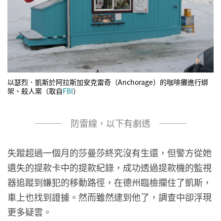
以瑟烈．凱斯於阿拉斯加安克雷奇（Anchorage）的咖啡攤進行綁
架、殺人案（取自
FBI
）
─── 防雷線，以下有劇透 ───
失蹤超過一個月的莎曼莎終究沒有生還，但警方從她
遺失的提款卡中的提款紀錄，成功透過提款機的監視
器追蹤到嫌犯的移動路徑，在德州臨檢攔住了凱斯，
車上也找到證據。然而雖然逮到他了，調查中卻浮現
更多疑雲。