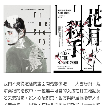
我們不妨從這樣的畫面開始想像吧──大雪紛飛、荒
涼孤寂的暗夜中，一位無辜可愛的女孩在打工地點莫
名失去蹤影，家人心急如焚，警方與鄰居協助尋人卻
了無頭緒
因為，在極北之地阿拉斯加「一天到晚
……