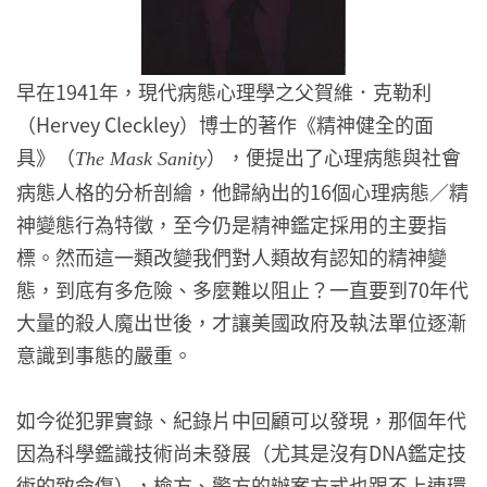
早在1941年，現代病態心理學之父賀維．克勒利
（Hervey Cleckley）博士的著作《精神健全的面
具》（
），便提出了心理病態與社會
The Mask Sanity
病態人格的分析剖繪，他歸納出的16個心理病態／精
神變態行為特徵，至今仍是精神鑑定採用的主要指
標。然而這一類改變我們對人類故有認知的精神變
態，到底有多危險、多麼難以阻止？一直要到70年代
大量的殺人魔出世後，才讓美國政府及執法單位逐漸
意識到事態的嚴重。
如今從犯罪實錄、紀錄片中回顧可以發現，那個年代
因為科學鑑識技術尚未發展（尤其是沒有DNA鑑定技
術的致命傷），檢方、警方的辦案方式也跟不上連環