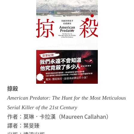
掠殺
American Predator: The Hunt for the Most Meticulous
Serial Killer of the 21st Century
作者：莫琳．卡拉漢（Maureen Callahan）
譯者：葉旻臻