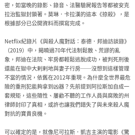
密，如當晚的錄影、錄音、法醫驗屍報告等都被安克
拉治監獄封鎖著。莫琳．卡拉漢的這本《掠殺》，是
根據部分已公開資料而撰寫完成。
Netflix紀錄片《與殺人魔對話：泰德．邦迪訪談錄》
（2019）中，揭曉過70年代法制鬆散、荒謬的亂
象，邦迪在法院、牢房都輕鬆逃脫成功，被判死刑後
還能在獄中大剌剌地與妻子行房──沒想到這樣管理
不當的情況，依舊在2012年重現。為什麼全世界最危
險的重刑犯能夠拿到凶器？先前提到阿拉斯加自成一
套規矩，這些隨性、屢勸不聽的工作人員與腐敗的州
律師封印了真相，或許也讓我們錯失了與未來殺人魔
對抗的寶貴良機。
可以確定的是，就像尼可拉斯．凱吉主演的電影《驚