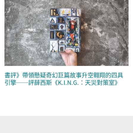
書評》帶領懸疑奇幻巨篇故事升空翱翔的四具
引擎──評薛西斯《K.I.N.G.：天災對策室》