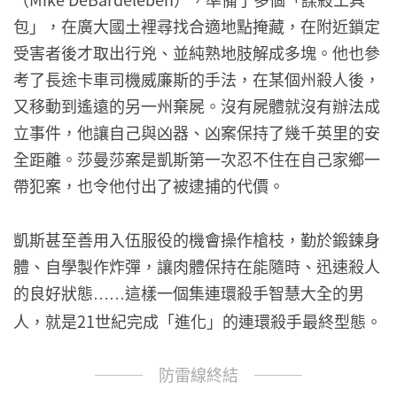
包」，在廣大國土裡尋找合適地點掩藏，在附近鎖定
受害者後才取出行兇、並純熟地肢解成多塊。他也參
考了長途卡車司機威廉斯的手法，在某個州殺人後，
又移動到遙遠的另一州棄屍。沒有屍體就沒有辦法成
立事件，他讓自己與凶器、凶案保持了幾千英里的安
全距離。莎曼莎案是凱斯第一次忍不住在自己家鄉一
帶犯案，也令他付出了被逮捕的代價。
凱斯甚至善用入伍服役的機會操作槍枝，勤於鍛鍊身
體、自學製作炸彈，讓肉體保持在能隨時、迅速殺人
的良好狀態
這樣一個集連環殺手智慧大全的男
……
人，就是21世紀完成「進化」的連環殺手最終型態。
─── 防雷線終結 ───