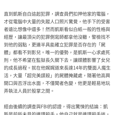
直到凱斯自白這起犯罪，調查員們扣押他家的電腦，
才從電腦中大量的失蹤人口照片驚覺，他手下的受害
者遠比想像中還多！然而凱斯看似白紙一般的性格與
經歷，讓最頂尖的犯罪側寫師都拿他沒轍，警檢找不
到他的弱點，更連半具能確立犯罪是否存在的「屍
體」都看不到影兒。唯一的優勢，是凱斯一心求處死
刑，他不希望在監獄長久關下去，讓媒體影響了女兒
的成長過程。就在他娓娓道來長達14年的雙面人魔生
活，大量「超完美謀殺」的屍體掩藏處，隨著他高興
開口與否浮出水面，不僅聞者色變，他更是輕易地玩
弄執法人員於股掌之間。
經由後續的調查與FBI的認證，得出驚悚的結論：凱
斯是前所未見的連環殺手。他自己就是連環殺手迷，