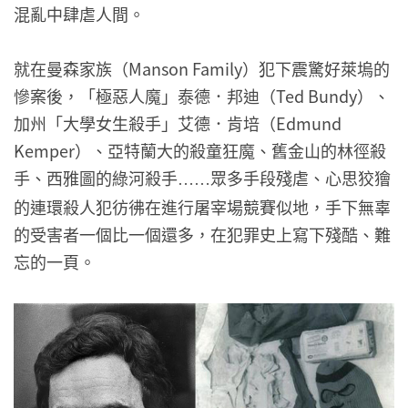
混亂中肆虐人間。
就在曼森家族（Manson Family）犯下震驚好萊塢的
慘案後，「極惡人魔」泰德．邦迪（Ted Bundy）、
加州「大學女生殺手」艾德．肯培（Edmund
Kemper）、亞特蘭大的殺童狂魔、舊金山的林徑殺
手、西雅圖的綠河殺手
眾多手段殘虐、心思狡獪
……
的連環殺人犯彷彿在進行屠宰場競賽似地，手下無辜
的受害者一個比一個還多，在犯罪史上寫下殘酷、難
忘的一頁。