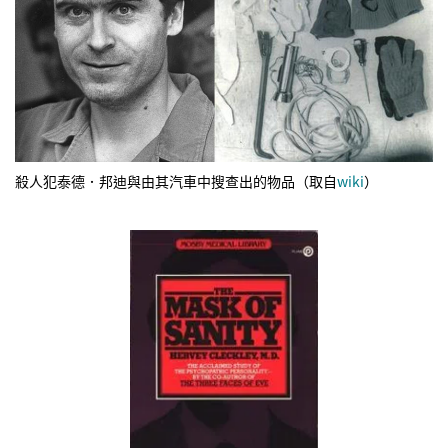
殺人犯泰德．邦迪與由其汽車中搜查出的物品（取自
wiki
）