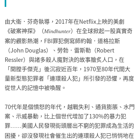
由大衛．芬奇執導，2017年在Netflix上映的美劇
《破案神探》（
）在全球掀起一股真實奇
Mindhunter
案的觀影熱潮，FBI罪犯側寫師約翰．道格拉斯
（John Douglas）、勞勃．雷斯勒（Robert
Ressler）與諸多殺人魔對決的故事膾炙人口，在
「開膛手傑克」後沉寂近百年，1970至80年代間大
量新型態犯罪者「連環殺人犯」所引發的恐懼，再度
從世人的記憶中被喚醒。
70代年是個憤怒的年代，越戰失利、通貨膨脹、水門
案、示威暴動，比上個世代增加了130%的暴力犯
罪
美國人民發現街頭層出不窮的犯罪成為生活的
……
困擾，卻沒發現社會催生出的連環殺人犯已悄悄地在