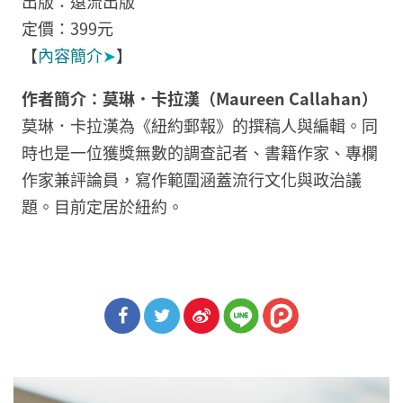
出版：遠流出版
定價：399元
【
內容簡介
➤
】
作者簡介：
莫琳．卡拉漢（Maureen Callahan）
莫琳．卡拉漢為《紐約郵報》的撰稿人與編輯。同
時也是一位獲獎無數的調查記者、書籍作家、專欄
作家兼評論員，寫作範圍涵蓋流行文化與政治議
題。目前定居於紐約。
分享
分享
分享
到Fa
到T
到微