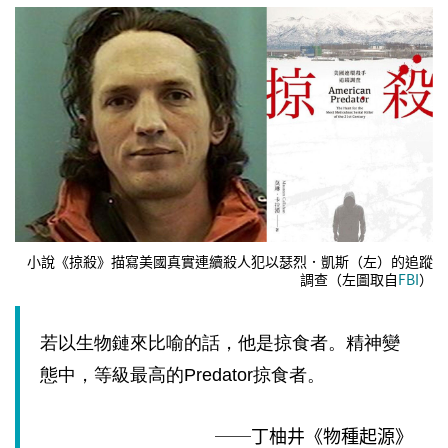
小說《掠殺》描寫美國真實連續殺人犯以瑟烈．凱斯（左）的追蹤
調查（左圖取自
FBI
）
若以生物鏈來比喻的話，他是掠食者。精神變
態中，等級最高的
Predator
掠食者。
──丁柚井《物種起源》