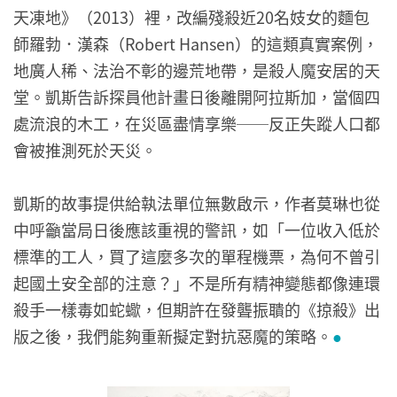
天凍地》（2013）裡，改編殘殺近20名妓女的麵包
師羅勃．漢森（Robert Hansen）的這類真實案例，
地廣人稀、法治不彰的邊荒地帶，是殺人魔安居的天
堂。凱斯告訴探員他計畫日後離開阿拉斯加，當個四
處流浪的木工，在災區盡情享樂──反正失蹤人口都
會被推測死於天災。
凱斯的故事提供給執法單位無數啟示，作者莫琳也從
中呼籲當局日後應該重視的警訊，如「一位收入低於
標準的工人，買了這麼多次的單程機票，為何不曾引
起國土安全部的注意？」不是所有精神變態都像連環
殺手一樣毒如蛇蠍，但期許在發聾振聵的《掠殺》出
版之後，我們能夠重新擬定對抗惡魔的策略。
●