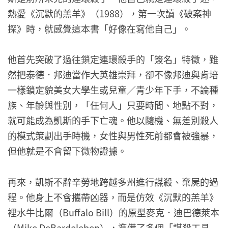
熱愛《沉默的羔羊》（1988），第一次讀《破案神
探》時，就感覺這本書「好像在寫他自己」。
他首先突破了過往鎖定連環殺手的「簽名」特徵，雖
然把泰德．邦迪當作大英雄崇拜，卻不像邦迪與肯培
一樣鎖定貌美女大學生或兒童／青少年下手，不論種
族、年齡與性別，「任何人」只要時間、地點不對，
就可能成為凱斯的手下亡魂。他以隨機、無差別殺人
的模式策劃出手時機，女性與男性死前都會被強暴，
但他就是不會留下微物證據。
再來，凱斯不辭辛勞地跨越多州進行謀殺、棄屍的過
程。他身上不會攜帶凶器，而是仿效《沉默的羔羊》
裡水牛比爾（Buffalo Bill）的原型麥克．迪巴德萊本
（Mike DeBardeleben），準備了多個「謀殺工具