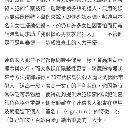
殺人犯的作案技巧，還時常被多餘的證人、無用的線
索耍得團團轉。舉例來說，即使確認泰德．邦迪用本
名向女性搭訕後殺人，卻仍有許多女性因害怕而打電
話進警局求助「我很擔心男友就是犯人」──不管他
是不是叫泰德——造成搜查上的人力干擾。
連環殺人犯並不是都像開膛手傑克一樣，會高調宣示
理念與兇行，而大多採用隱蔽性更高、將屍體掩埋起
來等方法掩飾罪行。70年代檢警與殺人魔之間因此常
陷入「道高一尺，魔高一丈」的不利狀態，也因為時
常缺乏可靠物證，使得能夠提供嫌犯線索的罪犯側寫
師角色格外重要。側寫師確立了連環殺人犯會在現場
及屍體留下個人「簽名」（signature）的特徵，為
「知己知彼，百戰百勝」踏出重要的一大步。