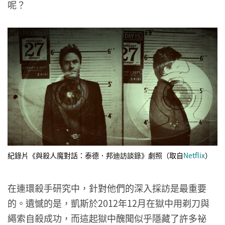
呢？
紀錄片《與殺人魔對話：泰德．邦迪訪談錄》劇照（取自
Netflix
）
在連環殺手研究中，針對他們的深入採訪是最重要
的。遺憾的是，凱斯於2012年12月在獄中用剃刀與
繩索自殺成功，而這起獄中醜聞似乎隱藏了許多祕