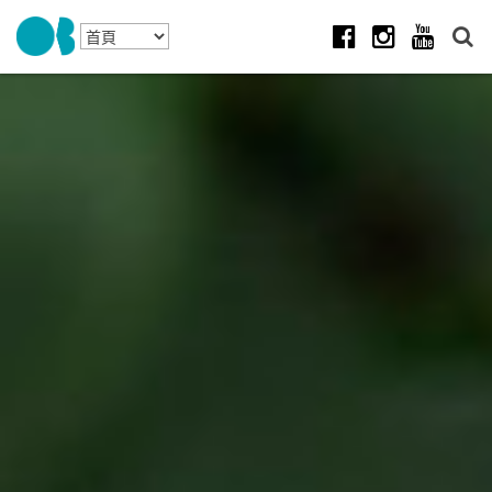
Skip to navigation
移至主內容
Facebook
Instagram
Youtube