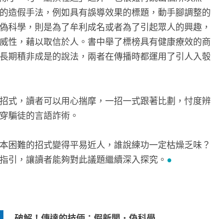
的造假手法，例如具有誤導效果的標題，動手腳調整的
偽科學，則是為了牟利成名或者為了引起眾人的興趣，
威性，藉以取信於人。書中舉了標榜具有健康療效的商
長期積非成是的說法，兩者在傳播時都運用了引人入彀
招式，讀者可以用心揣摩，一招一式跟著比劃，忖度辨
穿騙徒的言語詐術。
本困難的招式變得平易近人，誰說練功一定枯燥乏味？
指引，讓讀者能夠對此議題繼續深入探究。
●
破解！傳達的技倆：假新聞．偽科學