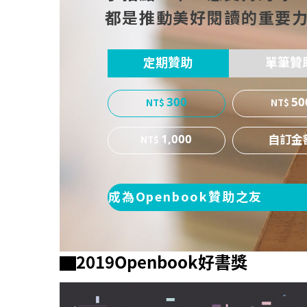
都是推動美好閱讀的重要
定期贊助
單筆贊
300
50
1,000
成為Openbook贊助之友
▇2019Openbook好書獎