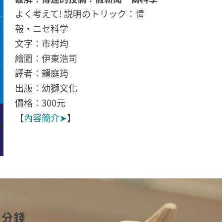
よく考えて! 説明のトリック：情
報・ニセ科学
文字：市村均
繪圖：伊東浩司
譯者：賴庭筠
出版：幼獅文化
價格：300元
【
內容簡介➤
】
一分錢